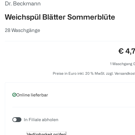
Dr. Beckmann
Weichspül Blätter Sommerblüte
28 Waschgänge
Preis
€ 4,
1 Waschgang 0
Preise in Euro inkl. 20 % MwSt. zzgl. Versandkos
Online lieferbar
In Filiale abholen
Verfügbarkeit prüfen