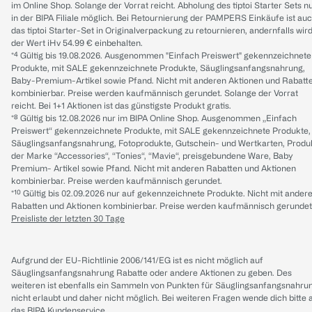
im Online Shop. Solange der Vorrat reicht. Abholung des tiptoi Starter Sets n
in der BIPA Filiale möglich. Bei Retournierung der PAMPERS Einkäufe ist au
das tiptoi Starter-Set in Originalverpackung zu retournieren, andernfalls wir
der Wert iHv 54.99 € einbehalten.
*⁴ Gültig bis 19.08.2026. Ausgenommen "Einfach Preiswert" gekennzeichnete
Produkte, mit SALE gekennzeichnete Produkte, Säuglingsanfangsnahrung,
Baby-Premium-Artikel sowie Pfand. Nicht mit anderen Aktionen und Rabatt
kombinierbar. Preise werden kaufmännisch gerundet. Solange der Vorrat
reicht. Bei 1+1 Aktionen ist das günstigste Produkt gratis.
*⁸ Gültig bis 12.08.2026 nur im BIPA Online Shop. Ausgenommen „Einfach
Preiswert“ gekennzeichnete Produkte, mit SALE gekennzeichnete Produkte,
Säuglingsanfangsnahrung, Fotoprodukte, Gutschein- und Wertkarten, Produ
der Marke “Accessories“, “Tonies“, “Mavie“, preisgebundene Ware, Baby
Premium- Artikel sowie Pfand. Nicht mit anderen Rabatten und Aktionen
kombinierbar. Preise werden kaufmännisch gerundet.
*¹⁰ Gültig bis 02.09.2026 nur auf gekennzeichnete Produkte. Nicht mit ander
Rabatten und Aktionen kombinierbar. Preise werden kaufmännisch gerundet
Preisliste der letzten 30 Tage
Aufgrund der EU-Richtlinie 2006/141/EG ist es nicht möglich auf
Säuglingsanfangsnahrung Rabatte oder andere Aktionen zu geben. Des
weiteren ist ebenfalls ein Sammeln von Punkten für Säuglingsanfangsnahru
nicht erlaubt und daher nicht möglich.
Bei weiteren Fragen wende dich bitte 
das
BIPA Kundenservice
.