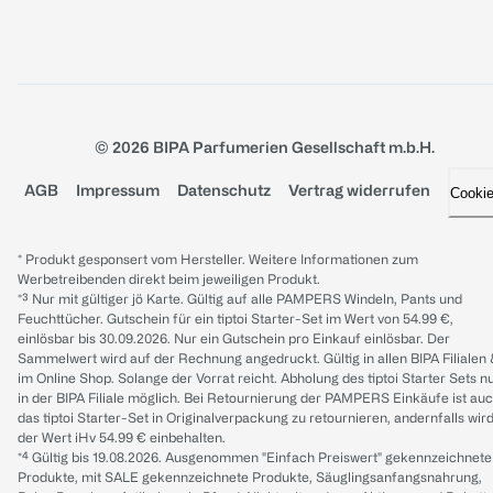
© 2026 BIPA Parfumerien Gesellschaft m.b.H.
AGB
Impressum
Datenschutz
Vertrag widerrufen
Cooki
* Produkt gesponsert vom Hersteller. Weitere Informationen zum
Werbetreibenden direkt beim jeweiligen Produkt.
*³ Nur mit gültiger jö Karte. Gültig auf alle PAMPERS Windeln, Pants und
Feuchttücher. Gutschein für ein tiptoi Starter-Set im Wert von 54.99 €,
einlösbar bis 30.09.2026. Nur ein Gutschein pro Einkauf einlösbar. Der
Sammelwert wird auf der Rechnung angedruckt. Gültig in allen BIPA Filialen
im Online Shop. Solange der Vorrat reicht. Abholung des tiptoi Starter Sets n
in der BIPA Filiale möglich. Bei Retournierung der PAMPERS Einkäufe ist au
das tiptoi Starter-Set in Originalverpackung zu retournieren, andernfalls wir
der Wert iHv 54.99 € einbehalten.
*⁴ Gültig bis 19.08.2026. Ausgenommen "Einfach Preiswert" gekennzeichnete
Produkte, mit SALE gekennzeichnete Produkte, Säuglingsanfangsnahrung,