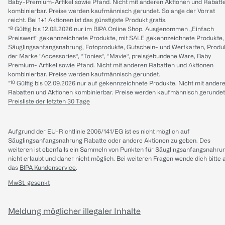
Baby-Premium-Artikel sowie Pfand. Nicht mit anderen Aktionen und Rabatt
kombinierbar. Preise werden kaufmännisch gerundet. Solange der Vorrat
reicht. Bei 1+1 Aktionen ist das günstigste Produkt gratis.
*⁸ Gültig bis 12.08.2026 nur im BIPA Online Shop. Ausgenommen „Einfach
Preiswert“ gekennzeichnete Produkte, mit SALE gekennzeichnete Produkte,
Säuglingsanfangsnahrung, Fotoprodukte, Gutschein- und Wertkarten, Produ
der Marke “Accessories“, “Tonies“, “Mavie“, preisgebundene Ware, Baby
Premium- Artikel sowie Pfand. Nicht mit anderen Rabatten und Aktionen
kombinierbar. Preise werden kaufmännisch gerundet.
*¹⁰ Gültig bis 02.09.2026 nur auf gekennzeichnete Produkte. Nicht mit ander
Rabatten und Aktionen kombinierbar. Preise werden kaufmännisch gerundet
Preisliste der letzten 30 Tage
Aufgrund der EU-Richtlinie 2006/141/EG ist es nicht möglich auf
Säuglingsanfangsnahrung Rabatte oder andere Aktionen zu geben. Des
weiteren ist ebenfalls ein Sammeln von Punkten für Säuglingsanfangsnahru
nicht erlaubt und daher nicht möglich.
Bei weiteren Fragen wende dich bitte 
das
BIPA Kundenservice
.
MwSt. gesenkt
Meldung möglicher illegaler Inhalte