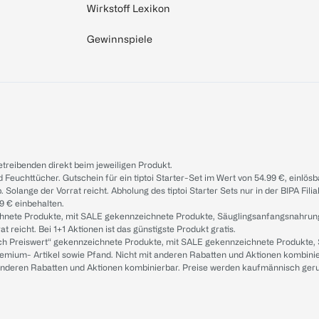
Wirkstoff Lexikon
Gewinnspiele
treibenden direkt beim jeweiligen Produkt.
d Feuchttücher. Gutschein für ein tiptoi Starter-Set im Wert von 54.99 €, einlö
. Solange der Vorrat reicht. Abholung des tiptoi Starter Sets nur in der BIPA Fil
9 € einbehalten.
ichnete Produkte, mit SALE gekennzeichnete Produkte, Säuglingsanfangsnahrun
reicht. Bei 1+1 Aktionen ist das günstigste Produkt gratis.
ach Preiswert“ gekennzeichnete Produkte, mit SALE gekennzeichnete Produkte,
remium- Artikel sowie Pfand. Nicht mit anderen Rabatten und Aktionen kombini
t anderen Rabatten und Aktionen kombinierbar. Preise werden kaufmännisch ger