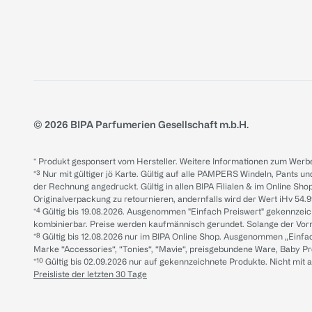
© 2026 BIPA Parfumerien Gesellschaft m.b.H.
* Produkt gesponsert vom Hersteller. Weitere Informationen zum Werbe
*³ Nur mit gültiger jö Karte. Gültig auf alle PAMPERS Windeln, Pants un
der Rechnung angedruckt. Gültig in allen BIPA Filialen & im Online Shop
Originalverpackung zu retournieren, andernfalls wird der Wert iHv 54.9
*⁴ Gültig bis 19.08.2026. Ausgenommen "Einfach Preiswert" gekennze
kombinierbar. Preise werden kaufmännisch gerundet. Solange der Vorrat 
*⁸ Gültig bis 12.08.2026 nur im BIPA Online Shop. Ausgenommen „Einf
Marke “Accessories“, “Tonies“, “Mavie“, preisgebundene Ware, Baby P
*¹⁰ Gültig bis 02.09.2026 nur auf gekennzeichnete Produkte. Nicht mi
Preisliste der letzten 30 Tage