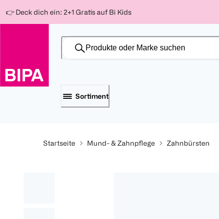
Weiter
Für
Für
Für
👉 Deck dich ein: 2+1 Gratis auf Bi Kids
zum
300 Ös
500 Ös
150 Ös
Inhalt
-20%
-10%
-15%
Sortiment
Startseite
Mund- & Zahnpflege
Zahnbürsten