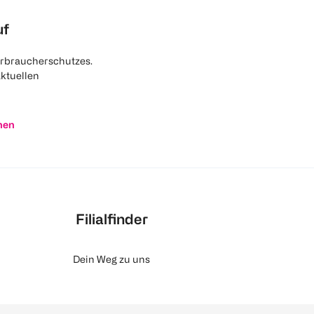
uf
rbraucherschutzes.
aktuellen
nen
Filialfinder
Dein Weg zu uns