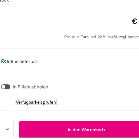
Pr
€
Preise in Euro inkl. 20 % MwSt. zzgl. Vers
Online lieferbar
In Filiale abholen
Verfügbarkeit prüfen
In den Warenkorb