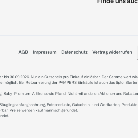
Finde uns auc
AGB
Impressum
Datenschutz
Vertrag widerrufen
sbar bis 30.09.2026. Nur ein Gutschein pro Einkauf einlösbar. Der Sammelwert wir
iale möglich. Bei Retournierung der PAMPERS Einkäufe ist auch das tiptoi Starter
g, Baby-Premium-Artikel sowie Pfand. Nicht mit anderen Aktionen und Rabatte
 Säuglingsanfangsnahrung, Fotoprodukte, Gutschein- und Wertkarten, Produkte
erbar. Preise werden kaufmännisch gerundet.
undet.