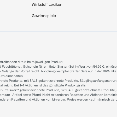
Wirkstoff Lexikon
Gewinnspiele
treibenden direkt beim jeweiligen Produkt.
d Feuchttücher. Gutschein für ein tiptoi Starter-Set im Wert von 54.99 €, einlö
. Solange der Vorrat reicht. Abholung des tiptoi Starter Sets nur in der BIPA Fil
9 € einbehalten.
ichnete Produkte, mit SALE gekennzeichnete Produkte, Säuglingsanfangsnahrun
reicht. Bei 1+1 Aktionen ist das günstigste Produkt gratis.
ach Preiswert“ gekennzeichnete Produkte, mit SALE gekennzeichnete Produkte,
remium- Artikel sowie Pfand. Nicht mit anderen Rabatten und Aktionen kombini
t anderen Rabatten und Aktionen kombinierbar. Preise werden kaufmännisch ger