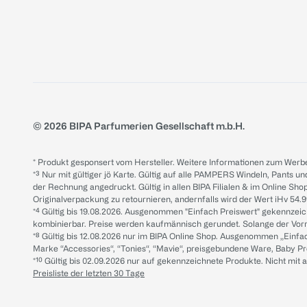
© 2026 BIPA Parfumerien Gesellschaft m.b.H.
* Produkt gesponsert vom Hersteller. Weitere Informationen zum Werbe
*³ Nur mit gültiger jö Karte. Gültig auf alle PAMPERS Windeln, Pants un
der Rechnung angedruckt. Gültig in allen BIPA Filialen & im Online Shop
Originalverpackung zu retournieren, andernfalls wird der Wert iHv 54.9
*⁴ Gültig bis 19.08.2026. Ausgenommen "Einfach Preiswert" gekennze
kombinierbar. Preise werden kaufmännisch gerundet. Solange der Vorrat 
*⁸ Gültig bis 12.08.2026 nur im BIPA Online Shop. Ausgenommen „Einf
Marke “Accessories“, “Tonies“, “Mavie“, preisgebundene Ware, Baby P
*¹⁰ Gültig bis 02.09.2026 nur auf gekennzeichnete Produkte. Nicht mi
Preisliste der letzten 30 Tage