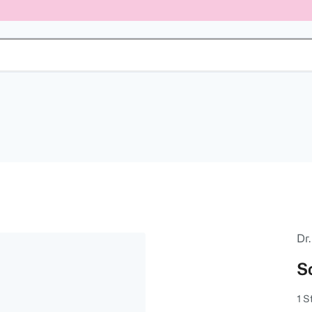
Dr
S
1 S