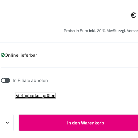
Pr
€ 
Preise in Euro inkl. 20 % MwSt. zzgl. Vers
Online lieferbar
In Filiale abholen
Verfügbarkeit prüfen
In den Warenkorb