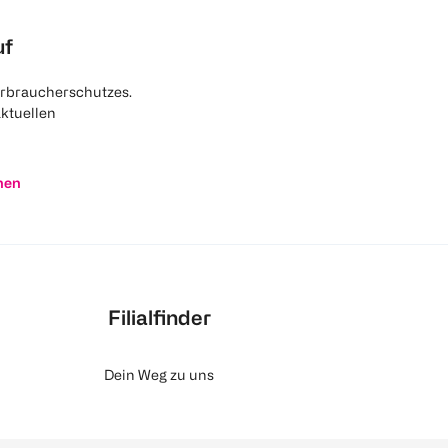
uf
rbraucherschutzes.
aktuellen
nen
Filialfinder
Dein Weg zu uns