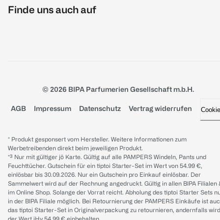
Finde uns auch auf
© 2026 BIPA Parfumerien Gesellschaft m.b.H.
AGB
Impressum
Datenschutz
Vertrag widerrufen
Cooki
* Produkt gesponsert vom Hersteller. Weitere Informationen zum
Werbetreibenden direkt beim jeweiligen Produkt.
*³ Nur mit gültiger jö Karte. Gültig auf alle PAMPERS Windeln, Pants und
Feuchttücher. Gutschein für ein tiptoi Starter-Set im Wert von 54.99 €,
einlösbar bis 30.09.2026. Nur ein Gutschein pro Einkauf einlösbar. Der
Sammelwert wird auf der Rechnung angedruckt. Gültig in allen BIPA Filialen
im Online Shop. Solange der Vorrat reicht. Abholung des tiptoi Starter Sets n
in der BIPA Filiale möglich. Bei Retournierung der PAMPERS Einkäufe ist au
das tiptoi Starter-Set in Originalverpackung zu retournieren, andernfalls wir
der Wert iHv 54.99 € einbehalten.