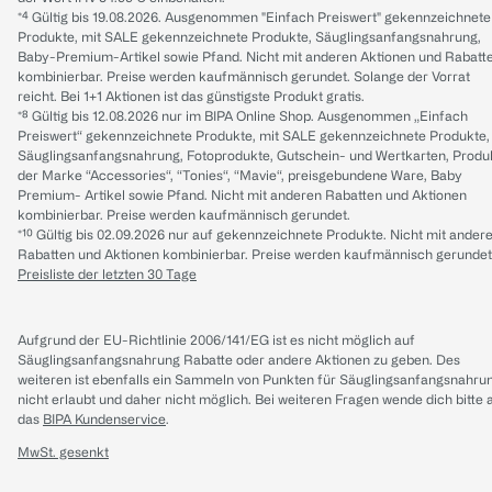
*⁴ Gültig bis 19.08.2026. Ausgenommen "Einfach Preiswert" gekennzeichnete
Produkte, mit SALE gekennzeichnete Produkte, Säuglingsanfangsnahrung,
Baby-Premium-Artikel sowie Pfand. Nicht mit anderen Aktionen und Rabatt
kombinierbar. Preise werden kaufmännisch gerundet. Solange der Vorrat
reicht. Bei 1+1 Aktionen ist das günstigste Produkt gratis.
*⁸ Gültig bis 12.08.2026 nur im BIPA Online Shop. Ausgenommen „Einfach
Preiswert“ gekennzeichnete Produkte, mit SALE gekennzeichnete Produkte,
Säuglingsanfangsnahrung, Fotoprodukte, Gutschein- und Wertkarten, Produ
der Marke “Accessories“, “Tonies“, “Mavie“, preisgebundene Ware, Baby
Premium- Artikel sowie Pfand. Nicht mit anderen Rabatten und Aktionen
kombinierbar. Preise werden kaufmännisch gerundet.
*¹⁰ Gültig bis 02.09.2026 nur auf gekennzeichnete Produkte. Nicht mit ander
Rabatten und Aktionen kombinierbar. Preise werden kaufmännisch gerundet
Preisliste der letzten 30 Tage
Aufgrund der EU-Richtlinie 2006/141/EG ist es nicht möglich auf
Säuglingsanfangsnahrung Rabatte oder andere Aktionen zu geben. Des
weiteren ist ebenfalls ein Sammeln von Punkten für Säuglingsanfangsnahru
nicht erlaubt und daher nicht möglich.
Bei weiteren Fragen wende dich bitte 
das
BIPA Kundenservice
.
MwSt. gesenkt