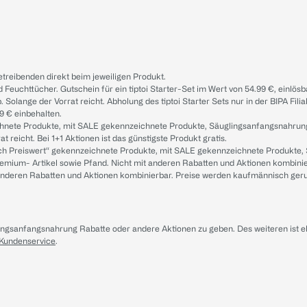
treibenden direkt beim jeweiligen Produkt.
d Feuchttücher. Gutschein für ein tiptoi Starter-Set im Wert von 54.99 €, einlö
. Solange der Vorrat reicht. Abholung des tiptoi Starter Sets nur in der BIPA Fil
9 € einbehalten.
ichnete Produkte, mit SALE gekennzeichnete Produkte, Säuglingsanfangsnahrun
reicht. Bei 1+1 Aktionen ist das günstigste Produkt gratis.
ach Preiswert“ gekennzeichnete Produkte, mit SALE gekennzeichnete Produkte,
remium- Artikel sowie Pfand. Nicht mit anderen Rabatten und Aktionen kombini
t anderen Rabatten und Aktionen kombinierbar. Preise werden kaufmännisch ger
lingsanfangsnahrung Rabatte oder andere Aktionen zu geben. Des weiteren ist 
 Kundenservice
.