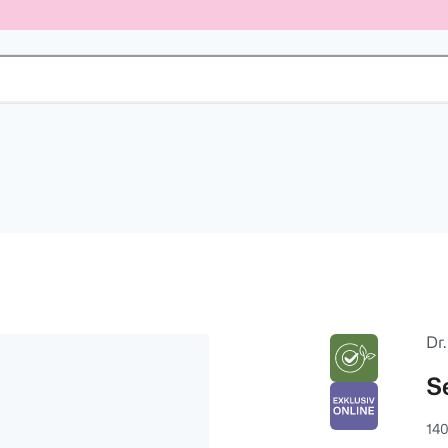
Dr.
S
140