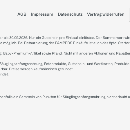
AGB
Impressum
Datenschutz
Vertrag widerrufen
sbar bis 30.09.2026. Nur ein Gutschein pro Einkauf einlösbar. Der Sammelwert wir
iale möglich. Bei Retournierung der PAMPERS Einkäufe ist auch das tiptoi Starter
g, Baby-Premium-Artikel sowie Pfand. Nicht mit anderen Aktionen und Rabatte
 Säuglingsanfangsnahrung, Fotoprodukte, Gutschein- und Wertkarten, Produkte
erbar. Preise werden kaufmännisch gerundet.
undet.
ebenfalls ein Sammeln von Punkten für Säuglingsanfangsnahrung nicht erlaubt 