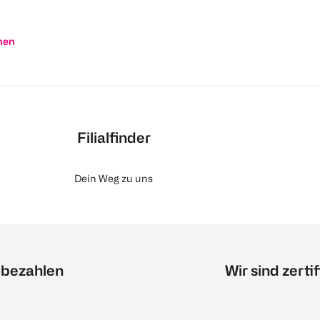
nen
Filialfinder
Dein Weg zu uns
 bezahlen
Wir sind zertif