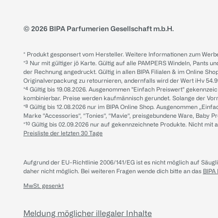
© 2026 BIPA Parfumerien Gesellschaft m.b.H.
* Produkt gesponsert vom Hersteller. Weitere Informationen zum Werbe
*³ Nur mit gültiger jö Karte. Gültig auf alle PAMPERS Windeln, Pants un
der Rechnung angedruckt. Gültig in allen BIPA Filialen & im Online Shop
Originalverpackung zu retournieren, andernfalls wird der Wert iHv 54.9
*⁴ Gültig bis 19.08.2026. Ausgenommen "Einfach Preiswert" gekennze
kombinierbar. Preise werden kaufmännisch gerundet. Solange der Vorrat 
*⁸ Gültig bis 12.08.2026 nur im BIPA Online Shop. Ausgenommen „Einf
Marke “Accessories“, “Tonies“, “Mavie“, preisgebundene Ware, Baby P
*¹⁰ Gültig bis 02.09.2026 nur auf gekennzeichnete Produkte. Nicht mi
Preisliste der letzten 30 Tage
Aufgrund der EU-Richtlinie 2006/141/EG ist es nicht möglich auf Säug
daher nicht möglich.
Bei weiteren Fragen wende dich bitte an das
BIPA
MwSt. gesenkt
Meldung möglicher illegaler Inhalte