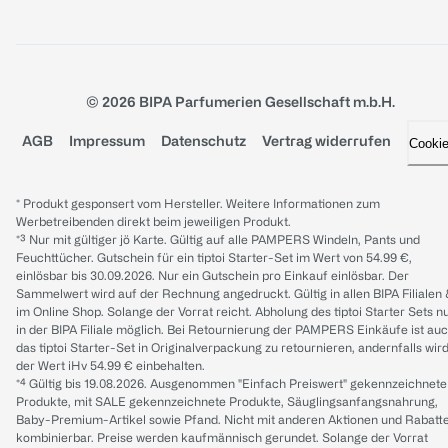
© 2026 BIPA Parfumerien Gesellschaft m.b.H.
AGB
Impressum
Datenschutz
Vertrag widerrufen
Cooki
* Produkt gesponsert vom Hersteller. Weitere Informationen zum
Werbetreibenden direkt beim jeweiligen Produkt.
*³ Nur mit gültiger jö Karte. Gültig auf alle PAMPERS Windeln, Pants und
Feuchttücher. Gutschein für ein tiptoi Starter-Set im Wert von 54.99 €,
einlösbar bis 30.09.2026. Nur ein Gutschein pro Einkauf einlösbar. Der
Sammelwert wird auf der Rechnung angedruckt. Gültig in allen BIPA Filialen
im Online Shop. Solange der Vorrat reicht. Abholung des tiptoi Starter Sets n
in der BIPA Filiale möglich. Bei Retournierung der PAMPERS Einkäufe ist au
das tiptoi Starter-Set in Originalverpackung zu retournieren, andernfalls wir
der Wert iHv 54.99 € einbehalten.
*⁴ Gültig bis 19.08.2026. Ausgenommen "Einfach Preiswert" gekennzeichnete
Produkte, mit SALE gekennzeichnete Produkte, Säuglingsanfangsnahrung,
Baby-Premium-Artikel sowie Pfand. Nicht mit anderen Aktionen und Rabatt
kombinierbar. Preise werden kaufmännisch gerundet. Solange der Vorrat