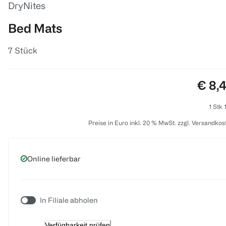
DryNites
Bed Mats
7 Stück
Preis
€ 8,
1 Stk 
Preise in Euro inkl. 20 % MwSt. zzgl. Versandkos
Online lieferbar
In Filiale abholen
Verfügbarkeit prüfen