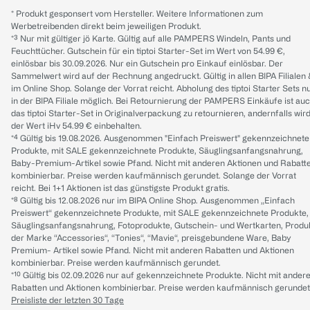
* Produkt gesponsert vom Hersteller. Weitere Informationen zum
Werbetreibenden direkt beim jeweiligen Produkt.
*³ Nur mit gültiger jö Karte. Gültig auf alle PAMPERS Windeln, Pants und
Feuchttücher. Gutschein für ein tiptoi Starter-Set im Wert von 54.99 €,
einlösbar bis 30.09.2026. Nur ein Gutschein pro Einkauf einlösbar. Der
Sammelwert wird auf der Rechnung angedruckt. Gültig in allen BIPA Filialen
im Online Shop. Solange der Vorrat reicht. Abholung des tiptoi Starter Sets n
in der BIPA Filiale möglich. Bei Retournierung der PAMPERS Einkäufe ist au
das tiptoi Starter-Set in Originalverpackung zu retournieren, andernfalls wir
der Wert iHv 54.99 € einbehalten.
*⁴ Gültig bis 19.08.2026. Ausgenommen "Einfach Preiswert" gekennzeichnete
Produkte, mit SALE gekennzeichnete Produkte, Säuglingsanfangsnahrung,
Baby-Premium-Artikel sowie Pfand. Nicht mit anderen Aktionen und Rabatt
kombinierbar. Preise werden kaufmännisch gerundet. Solange der Vorrat
reicht. Bei 1+1 Aktionen ist das günstigste Produkt gratis.
*⁸ Gültig bis 12.08.2026 nur im BIPA Online Shop. Ausgenommen „Einfach
Preiswert“ gekennzeichnete Produkte, mit SALE gekennzeichnete Produkte,
Säuglingsanfangsnahrung, Fotoprodukte, Gutschein- und Wertkarten, Produ
der Marke “Accessories“, “Tonies“, “Mavie“, preisgebundene Ware, Baby
Premium- Artikel sowie Pfand. Nicht mit anderen Rabatten und Aktionen
kombinierbar. Preise werden kaufmännisch gerundet.
*¹⁰ Gültig bis 02.09.2026 nur auf gekennzeichnete Produkte. Nicht mit ander
Rabatten und Aktionen kombinierbar. Preise werden kaufmännisch gerundet
Preisliste der letzten 30 Tage