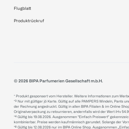
Flugblatt
Produktrückruf
© 2026 BIPA Parfumerien Gesellschaft m.b.H.
* Produkt gesponsert vom Hersteller. Weitere Informationen zum Werbe
*³ Nur mit gültiger jö Karte. Gültig auf alle PAMPERS Windeln, Pants un
der Rechnung angedruckt. Gültig in allen BIPA Filialen & im Online Shop
Originalverpackung zu retournieren, andernfalls wird der Wert iHv 54.9
*⁴ Gültig bis 19.08.2026. Ausgenommen "Einfach Preiswert" gekennze
kombinierbar. Preise werden kaufmännisch gerundet. Solange der Vorrat 
*⁸ Gültig bis 12.08.2026 nur im BIPA Online Shop. Ausgenommen „Einf