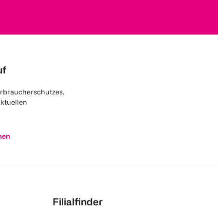
uf
rbraucherschutzes.
aktuellen
nen
Filialfinder