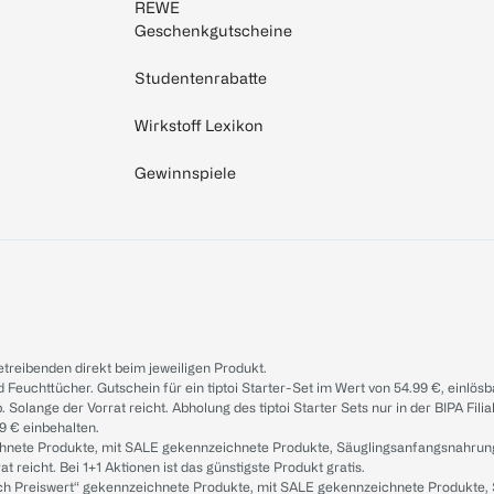
REWE
Geschenkgutscheine
Studentenrabatte
Wirkstoff Lexikon
Gewinnspiele
treibenden direkt beim jeweiligen Produkt.
d Feuchttücher. Gutschein für ein tiptoi Starter-Set im Wert von 54.99 €, einlö
. Solange der Vorrat reicht. Abholung des tiptoi Starter Sets nur in der BIPA Fil
9 € einbehalten.
ichnete Produkte, mit SALE gekennzeichnete Produkte, Säuglingsanfangsnahrun
reicht. Bei 1+1 Aktionen ist das günstigste Produkt gratis.
ach Preiswert“ gekennzeichnete Produkte, mit SALE gekennzeichnete Produkte,