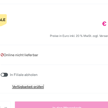
Pr
€ 
Preise in Euro inkl. 20 % MwSt. zzgl. Vers
Online nicht lieferbar
In Filiale abholen
Verfügbarkeit prüfen
In den Warenkorb