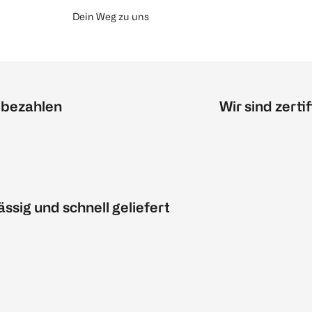
Dein Weg zu uns
 bezahlen
Wir sind zertif
ässig und schnell geliefert