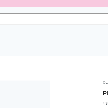
DU
P
4 S