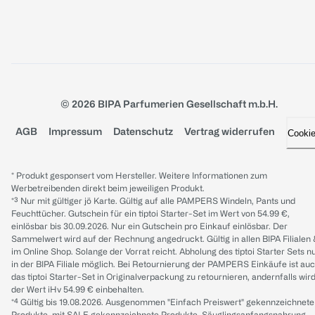
© 2026 BIPA Parfumerien Gesellschaft m.b.H.
AGB
Impressum
Datenschutz
Vertrag widerrufen
Cooki
* Produkt gesponsert vom Hersteller. Weitere Informationen zum
Werbetreibenden direkt beim jeweiligen Produkt.
*³ Nur mit gültiger jö Karte. Gültig auf alle PAMPERS Windeln, Pants und
Feuchttücher. Gutschein für ein tiptoi Starter-Set im Wert von 54.99 €,
einlösbar bis 30.09.2026. Nur ein Gutschein pro Einkauf einlösbar. Der
Sammelwert wird auf der Rechnung angedruckt. Gültig in allen BIPA Filialen
im Online Shop. Solange der Vorrat reicht. Abholung des tiptoi Starter Sets n
in der BIPA Filiale möglich. Bei Retournierung der PAMPERS Einkäufe ist au
das tiptoi Starter-Set in Originalverpackung zu retournieren, andernfalls wir
der Wert iHv 54.99 € einbehalten.
*⁴ Gültig bis 19.08.2026. Ausgenommen "Einfach Preiswert" gekennzeichnete
Produkte, mit SALE gekennzeichnete Produkte, Säuglingsanfangsnahrung,