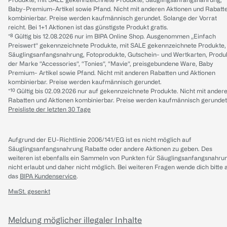
Baby-Premium-Artikel sowie Pfand. Nicht mit anderen Aktionen und Rabatt
kombinierbar. Preise werden kaufmännisch gerundet. Solange der Vorrat
reicht. Bei 1+1 Aktionen ist das günstigste Produkt gratis.
*⁸ Gültig bis 12.08.2026 nur im BIPA Online Shop. Ausgenommen „Einfach
Preiswert“ gekennzeichnete Produkte, mit SALE gekennzeichnete Produkte,
Säuglingsanfangsnahrung, Fotoprodukte, Gutschein- und Wertkarten, Produ
der Marke “Accessories“, “Tonies“, “Mavie“, preisgebundene Ware, Baby
Premium- Artikel sowie Pfand. Nicht mit anderen Rabatten und Aktionen
kombinierbar. Preise werden kaufmännisch gerundet.
*¹⁰ Gültig bis 02.09.2026 nur auf gekennzeichnete Produkte. Nicht mit ander
Rabatten und Aktionen kombinierbar. Preise werden kaufmännisch gerundet
Preisliste der letzten 30 Tage
Aufgrund der EU-Richtlinie 2006/141/EG ist es nicht möglich auf
Säuglingsanfangsnahrung Rabatte oder andere Aktionen zu geben. Des
weiteren ist ebenfalls ein Sammeln von Punkten für Säuglingsanfangsnahru
nicht erlaubt und daher nicht möglich.
Bei weiteren Fragen wende dich bitte 
das
BIPA Kundenservice
.
MwSt. gesenkt
Meldung möglicher illegaler Inhalte