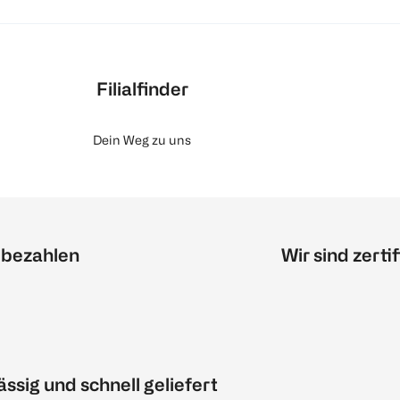
Filialfinder
Dein Weg zu uns
 bezahlen
Wir sind zertif
ässig und schnell geliefert