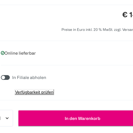
Pre
€ 1
Preise in Euro inkl. 20 % MwSt. zzgl. Vers
Online lieferbar
In Filiale abholen
Verfügbarkeit prüfen
In den Warenkorb