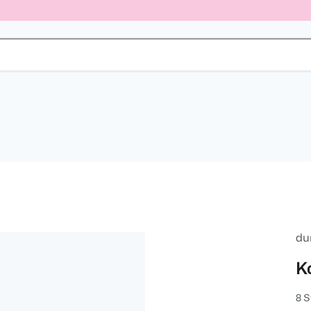
du
K
8 S