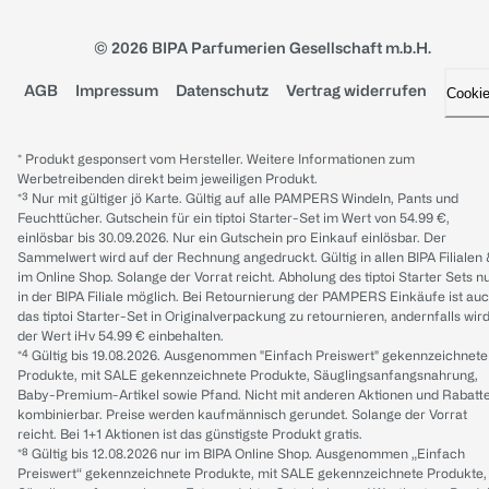
© 2026 BIPA Parfumerien Gesellschaft m.b.H.
AGB
Impressum
Datenschutz
Vertrag widerrufen
Cooki
* Produkt gesponsert vom Hersteller. Weitere Informationen zum
Werbetreibenden direkt beim jeweiligen Produkt.
*³ Nur mit gültiger jö Karte. Gültig auf alle PAMPERS Windeln, Pants und
Feuchttücher. Gutschein für ein tiptoi Starter-Set im Wert von 54.99 €,
einlösbar bis 30.09.2026. Nur ein Gutschein pro Einkauf einlösbar. Der
Sammelwert wird auf der Rechnung angedruckt. Gültig in allen BIPA Filialen
im Online Shop. Solange der Vorrat reicht. Abholung des tiptoi Starter Sets n
in der BIPA Filiale möglich. Bei Retournierung der PAMPERS Einkäufe ist au
das tiptoi Starter-Set in Originalverpackung zu retournieren, andernfalls wir
der Wert iHv 54.99 € einbehalten.
*⁴ Gültig bis 19.08.2026. Ausgenommen "Einfach Preiswert" gekennzeichnete
Produkte, mit SALE gekennzeichnete Produkte, Säuglingsanfangsnahrung,
Baby-Premium-Artikel sowie Pfand. Nicht mit anderen Aktionen und Rabatt
kombinierbar. Preise werden kaufmännisch gerundet. Solange der Vorrat
reicht. Bei 1+1 Aktionen ist das günstigste Produkt gratis.
*⁸ Gültig bis 12.08.2026 nur im BIPA Online Shop. Ausgenommen „Einfach
Preiswert“ gekennzeichnete Produkte, mit SALE gekennzeichnete Produkte,