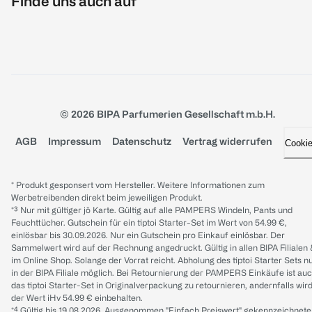
Finde uns auch auf
© 2026 BIPA Parfumerien Gesellschaft m.b.H.
AGB
Impressum
Datenschutz
Vertrag widerrufen
Cooki
* Produkt gesponsert vom Hersteller. Weitere Informationen zum
Werbetreibenden direkt beim jeweiligen Produkt.
*³ Nur mit gültiger jö Karte. Gültig auf alle PAMPERS Windeln, Pants und
Feuchttücher. Gutschein für ein tiptoi Starter-Set im Wert von 54.99 €,
einlösbar bis 30.09.2026. Nur ein Gutschein pro Einkauf einlösbar. Der
Sammelwert wird auf der Rechnung angedruckt. Gültig in allen BIPA Filialen
im Online Shop. Solange der Vorrat reicht. Abholung des tiptoi Starter Sets n
in der BIPA Filiale möglich. Bei Retournierung der PAMPERS Einkäufe ist au
das tiptoi Starter-Set in Originalverpackung zu retournieren, andernfalls wir
der Wert iHv 54.99 € einbehalten.
*⁴ Gültig bis 19.08.2026. Ausgenommen "Einfach Preiswert" gekennzeichnete