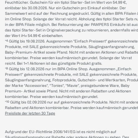
Feuchttücher. Gutschein für ein tiptoi Starter-Set im Wert von 54.99 €,
einlösbar bis 30.09.2026. Nur ein Gutschein pro Einkauf einlösbar. Der
Sammelwert wird auf der Rechnung angedruckt. Gültig in allen BIPA Filialen
im Online Shop. Solange der Vorrat reicht. Abholung des tiptoi Starter Sets n
in der BIPA Filiale möglich. Bei Retournierung der PAMPERS Einkäufe ist au
das tiptoi Starter-Set in Originalverpackung zu retournieren, andernfalls wir
der Wert iHv 54.99 € einbehalten.
*⁴ Gültig bis 19.08.2026. Ausgenommen "Einfach Preiswert" gekennzeichnete
Produkte, mit SALE gekennzeichnete Produkte, Säuglingsanfangsnahrung,
Baby-Premium-Artikel sowie Pfand. Nicht mit anderen Aktionen und Rabatt
kombinierbar. Preise werden kaufmännisch gerundet. Solange der Vorrat
reicht. Bei 1+1 Aktionen ist das günstigste Produkt gratis.
*⁸ Gültig bis 12.08.2026 nur im BIPA Online Shop. Ausgenommen „Einfach
Preiswert“ gekennzeichnete Produkte, mit SALE gekennzeichnete Produkte,
Säuglingsanfangsnahrung, Fotoprodukte, Gutschein- und Wertkarten, Produ
der Marke “Accessories“, “Tonies“, “Mavie“, preisgebundene Ware, Baby
Premium- Artikel sowie Pfand. Nicht mit anderen Rabatten und Aktionen
kombinierbar. Preise werden kaufmännisch gerundet.
*¹⁰ Gültig bis 02.09.2026 nur auf gekennzeichnete Produkte. Nicht mit ander
Rabatten und Aktionen kombinierbar. Preise werden kaufmännisch gerundet
Preisliste der letzten 30 Tage
Aufgrund der EU-Richtlinie 2006/141/EG ist es nicht möglich auf
Säuglingsanfangsnahrung Rabatte oder andere Aktionen zu geben. Des