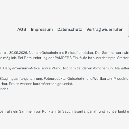
AGB
Impressum
Datenschutz
Vertrag widerrufen
sbar bis 30.09.2026. Nur ein Gutschein pro Einkauf einlösbar. Der Sammelwert wir
iale möglich. Bei Retournierung der PAMPERS Einkäufe ist auch das tiptoi Starter
g, Baby-Premium-Artikel sowie Pfand. Nicht mit anderen Aktionen und Rabatte
 Säuglingsanfangsnahrung, Fotoprodukte, Gutschein- und Wertkarten, Produkte
erbar. Preise werden kaufmännisch gerundet.
undet.
ebenfalls ein Sammeln von Punkten für Säuglingsanfangsnahrung nicht erlaubt 