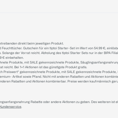
treibenden direkt beim jeweiligen Produkt.
d Feuchttücher. Gutschein für ein tiptoi Starter-Set im Wert von 54.99 €, einlö
. Solange der Vorrat reicht. Abholung des tiptoi Starter Sets nur in der BIPA Fil
9 € einbehalten.
ichnete Produkte, mit SALE gekennzeichnete Produkte, Säuglingsanfangsnahrun
reicht. Bei 1+1 Aktionen ist das günstigste Produkt gratis.
ach Preiswert“ gekennzeichnete Produkte, mit SALE gekennzeichnete Produkte,
remium- Artikel sowie Pfand. Nicht mit anderen Rabatten und Aktionen kombini
t anderen Rabatten und Aktionen kombinierbar. Preise werden kaufmännisch ger
lingsanfangsnahrung Rabatte oder andere Aktionen zu geben. Des weiteren ist 
 Kundenservice
.