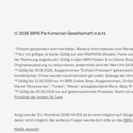
© 2026 BIPA Parfumerien Gesellschaft m.b.H.
* Produkt gesponsert vom Hersteller. Weitere Informationen zum Werbe
*³ Nur mit gültiger jö Karte. Gültig auf alle PAMPERS Windeln, Pants un
der Rechnung angedruckt. Gültig in allen BIPA Filialen & im Online Shop
Originalverpackung zu retournieren, andernfalls wird der Wert iHv 54.9
*⁴ Gültig bis 19.08.2026. Ausgenommen "Einfach Preiswert" gekennze
kombinierbar. Preise werden kaufmännisch gerundet. Solange der Vorrat 
*⁸ Gültig bis 12.08.2026 nur im BIPA Online Shop. Ausgenommen „Einf
Marke “Accessories“, “Tonies“, “Mavie“, preisgebundene Ware, Baby P
*¹⁰ Gültig bis 02.09.2026 nur auf gekennzeichnete Produkte. Nicht mi
Preisliste der letzten 30 Tage
Aufgrund der EU-Richtlinie 2006/141/EG ist es nicht möglich auf Säug
daher nicht möglich.
Bei weiteren Fragen wende dich bitte an das
BIPA
MwSt. gesenkt