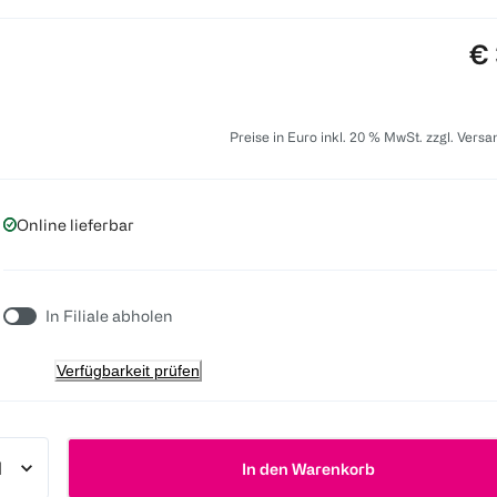
Pr
€ 
Preise in Euro inkl. 20 % MwSt. zzgl. Vers
Online lieferbar
In Filiale abholen
Verfügbarkeit prüfen
In den Warenkorb