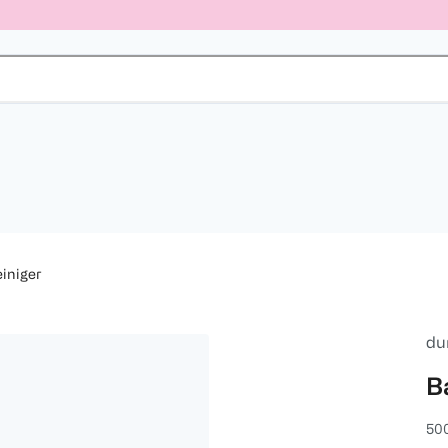
iniger
du
B
50