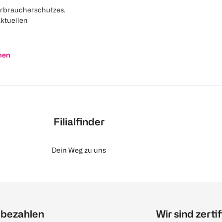
rbraucherschutzes.
aktuellen
nen
Filialfinder
Dein Weg zu uns
 bezahlen
Wir sind zertif