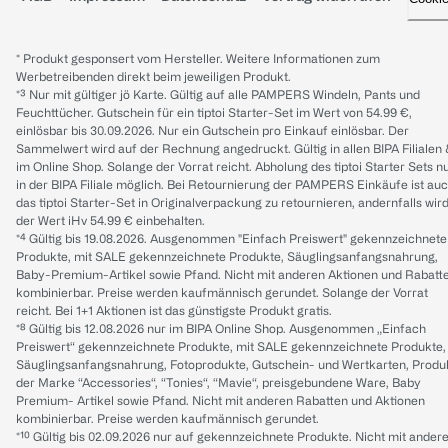
* Produkt gesponsert vom Hersteller. Weitere Informationen zum
Werbetreibenden direkt beim jeweiligen Produkt.
*³ Nur mit gültiger jö Karte. Gültig auf alle PAMPERS Windeln, Pants und
Feuchttücher. Gutschein für ein tiptoi Starter-Set im Wert von 54.99 €,
einlösbar bis 30.09.2026. Nur ein Gutschein pro Einkauf einlösbar. Der
Sammelwert wird auf der Rechnung angedruckt. Gültig in allen BIPA Filialen
im Online Shop. Solange der Vorrat reicht. Abholung des tiptoi Starter Sets n
in der BIPA Filiale möglich. Bei Retournierung der PAMPERS Einkäufe ist au
das tiptoi Starter-Set in Originalverpackung zu retournieren, andernfalls wir
der Wert iHv 54.99 € einbehalten.
*⁴ Gültig bis 19.08.2026. Ausgenommen "Einfach Preiswert" gekennzeichnete
Produkte, mit SALE gekennzeichnete Produkte, Säuglingsanfangsnahrung,
Baby-Premium-Artikel sowie Pfand. Nicht mit anderen Aktionen und Rabatt
kombinierbar. Preise werden kaufmännisch gerundet. Solange der Vorrat
reicht. Bei 1+1 Aktionen ist das günstigste Produkt gratis.
*⁸ Gültig bis 12.08.2026 nur im BIPA Online Shop. Ausgenommen „Einfach
Preiswert“ gekennzeichnete Produkte, mit SALE gekennzeichnete Produkte,
Säuglingsanfangsnahrung, Fotoprodukte, Gutschein- und Wertkarten, Produ
der Marke “Accessories“, “Tonies“, “Mavie“, preisgebundene Ware, Baby
Premium- Artikel sowie Pfand. Nicht mit anderen Rabatten und Aktionen
kombinierbar. Preise werden kaufmännisch gerundet.
*¹⁰ Gültig bis 02.09.2026 nur auf gekennzeichnete Produkte. Nicht mit ander