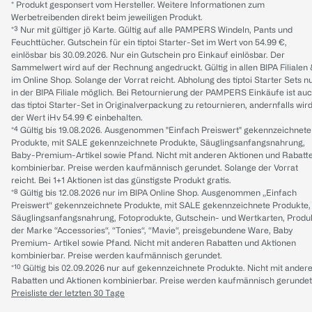
* Produkt gesponsert vom Hersteller. Weitere Informationen zum
Werbetreibenden direkt beim jeweiligen Produkt.
*³ Nur mit gültiger jö Karte. Gültig auf alle PAMPERS Windeln, Pants und
Feuchttücher. Gutschein für ein tiptoi Starter-Set im Wert von 54.99 €,
einlösbar bis 30.09.2026. Nur ein Gutschein pro Einkauf einlösbar. Der
Sammelwert wird auf der Rechnung angedruckt. Gültig in allen BIPA Filialen
im Online Shop. Solange der Vorrat reicht. Abholung des tiptoi Starter Sets n
in der BIPA Filiale möglich. Bei Retournierung der PAMPERS Einkäufe ist au
das tiptoi Starter-Set in Originalverpackung zu retournieren, andernfalls wir
der Wert iHv 54.99 € einbehalten.
*⁴ Gültig bis 19.08.2026. Ausgenommen "Einfach Preiswert" gekennzeichnete
Produkte, mit SALE gekennzeichnete Produkte, Säuglingsanfangsnahrung,
Baby-Premium-Artikel sowie Pfand. Nicht mit anderen Aktionen und Rabatt
kombinierbar. Preise werden kaufmännisch gerundet. Solange der Vorrat
reicht. Bei 1+1 Aktionen ist das günstigste Produkt gratis.
*⁸ Gültig bis 12.08.2026 nur im BIPA Online Shop. Ausgenommen „Einfach
Preiswert“ gekennzeichnete Produkte, mit SALE gekennzeichnete Produkte,
Säuglingsanfangsnahrung, Fotoprodukte, Gutschein- und Wertkarten, Produ
der Marke “Accessories“, “Tonies“, “Mavie“, preisgebundene Ware, Baby
Premium- Artikel sowie Pfand. Nicht mit anderen Rabatten und Aktionen
kombinierbar. Preise werden kaufmännisch gerundet.
*¹⁰ Gültig bis 02.09.2026 nur auf gekennzeichnete Produkte. Nicht mit ander
Rabatten und Aktionen kombinierbar. Preise werden kaufmännisch gerundet
Preisliste der letzten 30 Tage