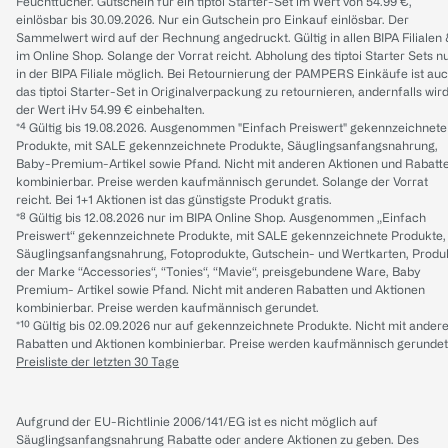
Feuchttücher. Gutschein für ein tiptoi Starter-Set im Wert von 54.99 €,
einlösbar bis 30.09.2026. Nur ein Gutschein pro Einkauf einlösbar. Der
Sammelwert wird auf der Rechnung angedruckt. Gültig in allen BIPA Filialen
im Online Shop. Solange der Vorrat reicht. Abholung des tiptoi Starter Sets n
in der BIPA Filiale möglich. Bei Retournierung der PAMPERS Einkäufe ist au
das tiptoi Starter-Set in Originalverpackung zu retournieren, andernfalls wir
der Wert iHv 54.99 € einbehalten.
*⁴ Gültig bis 19.08.2026. Ausgenommen "Einfach Preiswert" gekennzeichnete
Produkte, mit SALE gekennzeichnete Produkte, Säuglingsanfangsnahrung,
Baby-Premium-Artikel sowie Pfand. Nicht mit anderen Aktionen und Rabatt
kombinierbar. Preise werden kaufmännisch gerundet. Solange der Vorrat
reicht. Bei 1+1 Aktionen ist das günstigste Produkt gratis.
*⁸ Gültig bis 12.08.2026 nur im BIPA Online Shop. Ausgenommen „Einfach
Preiswert“ gekennzeichnete Produkte, mit SALE gekennzeichnete Produkte,
Säuglingsanfangsnahrung, Fotoprodukte, Gutschein- und Wertkarten, Produ
der Marke “Accessories“, “Tonies“, “Mavie“, preisgebundene Ware, Baby
Premium- Artikel sowie Pfand. Nicht mit anderen Rabatten und Aktionen
kombinierbar. Preise werden kaufmännisch gerundet.
*¹⁰ Gültig bis 02.09.2026 nur auf gekennzeichnete Produkte. Nicht mit ander
Rabatten und Aktionen kombinierbar. Preise werden kaufmännisch gerundet
Preisliste der letzten 30 Tage
Aufgrund der EU-Richtlinie 2006/141/EG ist es nicht möglich auf
Säuglingsanfangsnahrung Rabatte oder andere Aktionen zu geben. Des