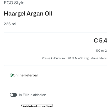
ECO Style
Haargel Argan Oil
236 ml
Preis
€ 5,
100 ml 2
Preise in Euro inkl. 20 % MwSt. zzgl. Versandkos
Online lieferbar
In Filiale abholen
Verfügbarkeit prüfen