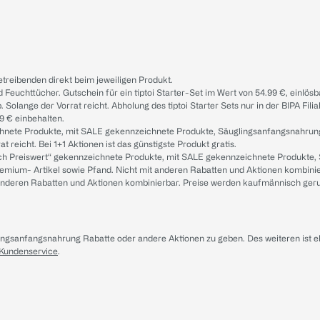
treibenden direkt beim jeweiligen Produkt.
d Feuchttücher. Gutschein für ein tiptoi Starter-Set im Wert von 54.99 €, einlö
. Solange der Vorrat reicht. Abholung des tiptoi Starter Sets nur in der BIPA Fil
9 € einbehalten.
ichnete Produkte, mit SALE gekennzeichnete Produkte, Säuglingsanfangsnahrun
reicht. Bei 1+1 Aktionen ist das günstigste Produkt gratis.
ach Preiswert“ gekennzeichnete Produkte, mit SALE gekennzeichnete Produkte,
remium- Artikel sowie Pfand. Nicht mit anderen Rabatten und Aktionen kombini
t anderen Rabatten und Aktionen kombinierbar. Preise werden kaufmännisch ger
lingsanfangsnahrung Rabatte oder andere Aktionen zu geben. Des weiteren ist 
 Kundenservice
.