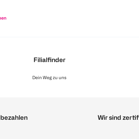
nen
Filialfinder
Dein Weg zu uns
 bezahlen
Wir sind zertif