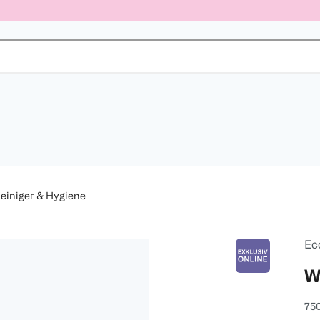
iniger & Hygiene
Ec
W
75