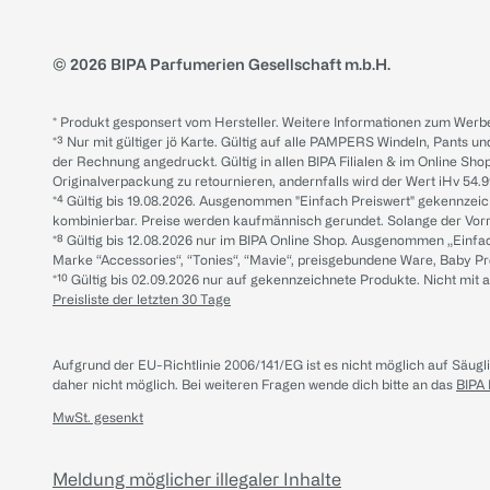
© 2026 BIPA Parfumerien Gesellschaft m.b.H.
* Produkt gesponsert vom Hersteller. Weitere Informationen zum Werbe
*³ Nur mit gültiger jö Karte. Gültig auf alle PAMPERS Windeln, Pants un
der Rechnung angedruckt. Gültig in allen BIPA Filialen & im Online Shop
Originalverpackung zu retournieren, andernfalls wird der Wert iHv 54.9
*⁴ Gültig bis 19.08.2026. Ausgenommen "Einfach Preiswert" gekennze
kombinierbar. Preise werden kaufmännisch gerundet. Solange der Vorrat 
*⁸ Gültig bis 12.08.2026 nur im BIPA Online Shop. Ausgenommen „Einf
Marke “Accessories“, “Tonies“, “Mavie“, preisgebundene Ware, Baby P
*¹⁰ Gültig bis 02.09.2026 nur auf gekennzeichnete Produkte. Nicht mi
Preisliste der letzten 30 Tage
Aufgrund der EU-Richtlinie 2006/141/EG ist es nicht möglich auf Säug
daher nicht möglich.
Bei weiteren Fragen wende dich bitte an das
BIPA
MwSt. gesenkt
Meldung möglicher illegaler Inhalte