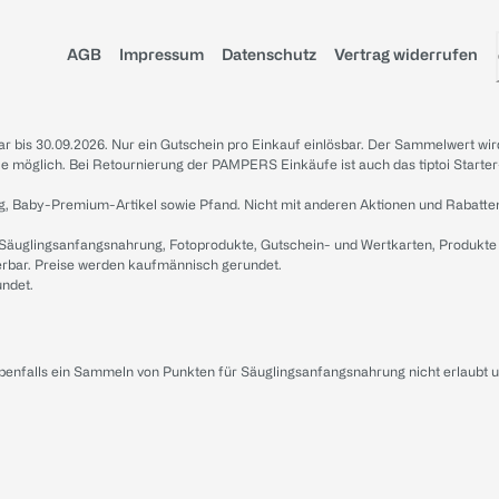
AGB
Impressum
Datenschutz
Vertrag widerrufen
sbar bis 30.09.2026. Nur ein Gutschein pro Einkauf einlösbar. Der Sammelwert wir
iale möglich. Bei Retournierung der PAMPERS Einkäufe ist auch das tiptoi Starter
g, Baby-Premium-Artikel sowie Pfand. Nicht mit anderen Aktionen und Rabatte
 Säuglingsanfangsnahrung, Fotoprodukte, Gutschein- und Wertkarten, Produkte
erbar. Preise werden kaufmännisch gerundet.
undet.
ebenfalls ein Sammeln von Punkten für Säuglingsanfangsnahrung nicht erlaubt 