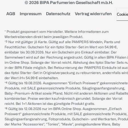
© 2026 BIPA Parfumerien Gesellschaft m.b.H.
AGB
Impressum
Datenschutz
Vertrag widerrufen
Cooki
* Produkt gesponsert vom Hersteller. Weitere Informationen zum
Werbetreibenden direkt beim jeweiligen Produkt.
*³ Nur mit gültiger jö Karte. Gültig auf alle PAMPERS Windeln, Pants und
Feuchttücher. Gutschein für ein tiptoi Starter-Set im Wert von 54.99 €,
einlösbar bis 30.09.2026. Nur ein Gutschein pro Einkauf einlösbar. Der
Sammelwert wird auf der Rechnung angedruckt. Gültig in allen BIPA Filialen
im Online Shop. Solange der Vorrat reicht. Abholung des tiptoi Starter Sets n
in der BIPA Filiale möglich. Bei Retournierung der PAMPERS Einkäufe ist au
das tiptoi Starter-Set in Originalverpackung zu retournieren, andernfalls wir
der Wert iHv 54.99 € einbehalten.
*⁴ Gültig bis 19.08.2026. Ausgenommen "Einfach Preiswert" gekennzeichnete
Produkte, mit SALE gekennzeichnete Produkte, Säuglingsanfangsnahrung,
Baby-Premium-Artikel sowie Pfand. Nicht mit anderen Aktionen und Rabatt
kombinierbar. Preise werden kaufmännisch gerundet. Solange der Vorrat
reicht. Bei 1+1 Aktionen ist das günstigste Produkt gratis.
*⁸ Gültig bis 12.08.2026 nur im BIPA Online Shop. Ausgenommen „Einfach
Preiswert“ gekennzeichnete Produkte, mit SALE gekennzeichnete Produkte,
Säuglingsanfangsnahrung, Fotoprodukte, Gutschein- und Wertkarten, Produ
der Marke “Accessories“, “Tonies“, “Mavie“, preisgebundene Ware, Baby