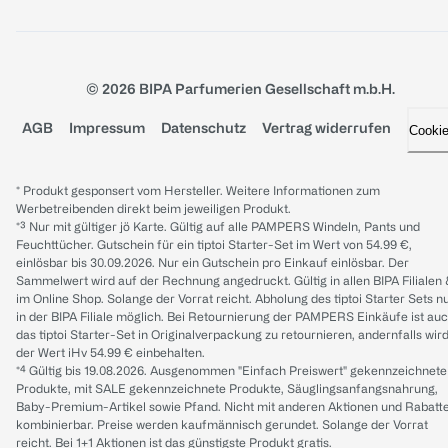
© 2026 BIPA Parfumerien Gesellschaft m.b.H.
AGB
Impressum
Datenschutz
Vertrag widerrufen
Cooki
* Produkt gesponsert vom Hersteller. Weitere Informationen zum
Werbetreibenden direkt beim jeweiligen Produkt.
*³ Nur mit gültiger jö Karte. Gültig auf alle PAMPERS Windeln, Pants und
Feuchttücher. Gutschein für ein tiptoi Starter-Set im Wert von 54.99 €,
einlösbar bis 30.09.2026. Nur ein Gutschein pro Einkauf einlösbar. Der
Sammelwert wird auf der Rechnung angedruckt. Gültig in allen BIPA Filialen
im Online Shop. Solange der Vorrat reicht. Abholung des tiptoi Starter Sets n
in der BIPA Filiale möglich. Bei Retournierung der PAMPERS Einkäufe ist au
das tiptoi Starter-Set in Originalverpackung zu retournieren, andernfalls wir
der Wert iHv 54.99 € einbehalten.
*⁴ Gültig bis 19.08.2026. Ausgenommen "Einfach Preiswert" gekennzeichnete
Produkte, mit SALE gekennzeichnete Produkte, Säuglingsanfangsnahrung,
Baby-Premium-Artikel sowie Pfand. Nicht mit anderen Aktionen und Rabatt
kombinierbar. Preise werden kaufmännisch gerundet. Solange der Vorrat
reicht. Bei 1+1 Aktionen ist das günstigste Produkt gratis.