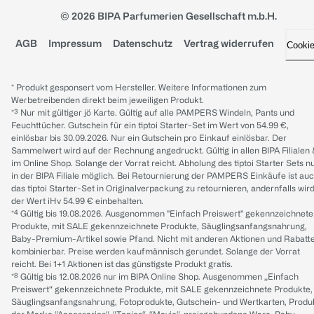
© 2026 BIPA Parfumerien Gesellschaft m.b.H.
AGB
Impressum
Datenschutz
Vertrag widerrufen
Cooki
* Produkt gesponsert vom Hersteller. Weitere Informationen zum
Werbetreibenden direkt beim jeweiligen Produkt.
*³ Nur mit gültiger jö Karte. Gültig auf alle PAMPERS Windeln, Pants und
Feuchttücher. Gutschein für ein tiptoi Starter-Set im Wert von 54.99 €,
einlösbar bis 30.09.2026. Nur ein Gutschein pro Einkauf einlösbar. Der
Sammelwert wird auf der Rechnung angedruckt. Gültig in allen BIPA Filialen
im Online Shop. Solange der Vorrat reicht. Abholung des tiptoi Starter Sets n
in der BIPA Filiale möglich. Bei Retournierung der PAMPERS Einkäufe ist au
das tiptoi Starter-Set in Originalverpackung zu retournieren, andernfalls wir
der Wert iHv 54.99 € einbehalten.
*⁴ Gültig bis 19.08.2026. Ausgenommen "Einfach Preiswert" gekennzeichnete
Produkte, mit SALE gekennzeichnete Produkte, Säuglingsanfangsnahrung,
Baby-Premium-Artikel sowie Pfand. Nicht mit anderen Aktionen und Rabatt
kombinierbar. Preise werden kaufmännisch gerundet. Solange der Vorrat
reicht. Bei 1+1 Aktionen ist das günstigste Produkt gratis.
*⁸ Gültig bis 12.08.2026 nur im BIPA Online Shop. Ausgenommen „Einfach
Preiswert“ gekennzeichnete Produkte, mit SALE gekennzeichnete Produkte,
Säuglingsanfangsnahrung, Fotoprodukte, Gutschein- und Wertkarten, Produ