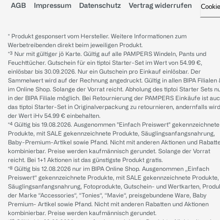
AGB
Impressum
Datenschutz
Vertrag widerrufen
Cooki
* Produkt gesponsert vom Hersteller. Weitere Informationen zum
Werbetreibenden direkt beim jeweiligen Produkt.
*³ Nur mit gültiger jö Karte. Gültig auf alle PAMPERS Windeln, Pants und
Feuchttücher. Gutschein für ein tiptoi Starter-Set im Wert von 54.99 €,
einlösbar bis 30.09.2026. Nur ein Gutschein pro Einkauf einlösbar. Der
Sammelwert wird auf der Rechnung angedruckt. Gültig in allen BIPA Filialen
im Online Shop. Solange der Vorrat reicht. Abholung des tiptoi Starter Sets n
in der BIPA Filiale möglich. Bei Retournierung der PAMPERS Einkäufe ist au
das tiptoi Starter-Set in Originalverpackung zu retournieren, andernfalls wir
der Wert iHv 54.99 € einbehalten.
*⁴ Gültig bis 19.08.2026. Ausgenommen "Einfach Preiswert" gekennzeichnete
Produkte, mit SALE gekennzeichnete Produkte, Säuglingsanfangsnahrung,
Baby-Premium-Artikel sowie Pfand. Nicht mit anderen Aktionen und Rabatt
kombinierbar. Preise werden kaufmännisch gerundet. Solange der Vorrat
reicht. Bei 1+1 Aktionen ist das günstigste Produkt gratis.
*⁸ Gültig bis 12.08.2026 nur im BIPA Online Shop. Ausgenommen „Einfach
Preiswert“ gekennzeichnete Produkte, mit SALE gekennzeichnete Produkte,
Säuglingsanfangsnahrung, Fotoprodukte, Gutschein- und Wertkarten, Produ
der Marke “Accessories“, “Tonies“, “Mavie“, preisgebundene Ware, Baby
Premium- Artikel sowie Pfand. Nicht mit anderen Rabatten und Aktionen
kombinierbar. Preise werden kaufmännisch gerundet.