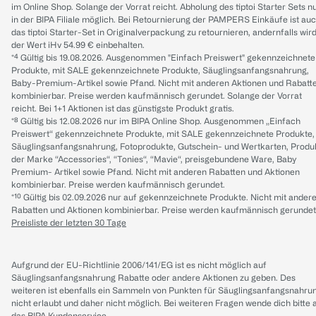
im Online Shop. Solange der Vorrat reicht. Abholung des tiptoi Starter Sets n
in der BIPA Filiale möglich. Bei Retournierung der PAMPERS Einkäufe ist au
das tiptoi Starter-Set in Originalverpackung zu retournieren, andernfalls wir
der Wert iHv 54.99 € einbehalten.
*⁴ Gültig bis 19.08.2026. Ausgenommen "Einfach Preiswert" gekennzeichnete
Produkte, mit SALE gekennzeichnete Produkte, Säuglingsanfangsnahrung,
Baby-Premium-Artikel sowie Pfand. Nicht mit anderen Aktionen und Rabatt
kombinierbar. Preise werden kaufmännisch gerundet. Solange der Vorrat
reicht. Bei 1+1 Aktionen ist das günstigste Produkt gratis.
*⁸ Gültig bis 12.08.2026 nur im BIPA Online Shop. Ausgenommen „Einfach
Preiswert“ gekennzeichnete Produkte, mit SALE gekennzeichnete Produkte,
Säuglingsanfangsnahrung, Fotoprodukte, Gutschein- und Wertkarten, Produ
der Marke “Accessories“, “Tonies“, “Mavie“, preisgebundene Ware, Baby
Premium- Artikel sowie Pfand. Nicht mit anderen Rabatten und Aktionen
kombinierbar. Preise werden kaufmännisch gerundet.
*¹⁰ Gültig bis 02.09.2026 nur auf gekennzeichnete Produkte. Nicht mit ander
Rabatten und Aktionen kombinierbar. Preise werden kaufmännisch gerundet
Preisliste der letzten 30 Tage
Aufgrund der EU-Richtlinie 2006/141/EG ist es nicht möglich auf
Säuglingsanfangsnahrung Rabatte oder andere Aktionen zu geben. Des
weiteren ist ebenfalls ein Sammeln von Punkten für Säuglingsanfangsnahru
nicht erlaubt und daher nicht möglich.
Bei weiteren Fragen wende dich bitte 
das
BIPA Kundenservice
.