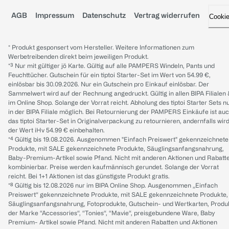
AGB
Impressum
Datenschutz
Vertrag widerrufen
Cooki
* Produkt gesponsert vom Hersteller. Weitere Informationen zum
Werbetreibenden direkt beim jeweiligen Produkt.
*³ Nur mit gültiger jö Karte. Gültig auf alle PAMPERS Windeln, Pants und
Feuchttücher. Gutschein für ein tiptoi Starter-Set im Wert von 54.99 €,
einlösbar bis 30.09.2026. Nur ein Gutschein pro Einkauf einlösbar. Der
Sammelwert wird auf der Rechnung angedruckt. Gültig in allen BIPA Filialen
im Online Shop. Solange der Vorrat reicht. Abholung des tiptoi Starter Sets n
in der BIPA Filiale möglich. Bei Retournierung der PAMPERS Einkäufe ist au
das tiptoi Starter-Set in Originalverpackung zu retournieren, andernfalls wir
der Wert iHv 54.99 € einbehalten.
*⁴ Gültig bis 19.08.2026. Ausgenommen "Einfach Preiswert" gekennzeichnete
Produkte, mit SALE gekennzeichnete Produkte, Säuglingsanfangsnahrung,
Baby-Premium-Artikel sowie Pfand. Nicht mit anderen Aktionen und Rabatt
kombinierbar. Preise werden kaufmännisch gerundet. Solange der Vorrat
reicht. Bei 1+1 Aktionen ist das günstigste Produkt gratis.
*⁸ Gültig bis 12.08.2026 nur im BIPA Online Shop. Ausgenommen „Einfach
Preiswert“ gekennzeichnete Produkte, mit SALE gekennzeichnete Produkte,
Säuglingsanfangsnahrung, Fotoprodukte, Gutschein- und Wertkarten, Produ
der Marke “Accessories“, “Tonies“, “Mavie“, preisgebundene Ware, Baby
Premium- Artikel sowie Pfand. Nicht mit anderen Rabatten und Aktionen