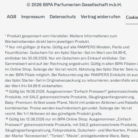
© 2026 BIPA Parfumerien Gesellschaft m.b.H.
AGB
Impressum
Datenschutz
Vertrag widerrufen
Cooki
* Produkt gesponsert vom Hersteller. Weitere Informationen zum
Werbetreibenden direkt beim jeweiligen Produkt.
*³ Nur mit gültiger jö Karte. Gültig auf alle PAMPERS Windeln, Pants und
Feuchttücher. Gutschein für ein tiptoi Starter-Set im Wert von 54.99 €,
einlösbar bis 30.09.2026. Nur ein Gutschein pro Einkauf einlösbar. Der
Sammelwert wird auf der Rechnung angedruckt. Gültig in allen BIPA Filialen
im Online Shop. Solange der Vorrat reicht. Abholung des tiptoi Starter Sets n
in der BIPA Filiale möglich. Bei Retournierung der PAMPERS Einkäufe ist au
das tiptoi Starter-Set in Originalverpackung zu retournieren, andernfalls wir
der Wert iHv 54.99 € einbehalten.
*⁴ Gültig bis 19.08.2026. Ausgenommen "Einfach Preiswert" gekennzeichnete
Produkte, mit SALE gekennzeichnete Produkte, Säuglingsanfangsnahrung,
Baby-Premium-Artikel sowie Pfand. Nicht mit anderen Aktionen und Rabatt
kombinierbar. Preise werden kaufmännisch gerundet. Solange der Vorrat
reicht. Bei 1+1 Aktionen ist das günstigste Produkt gratis.
*⁸ Gültig bis 12.08.2026 nur im BIPA Online Shop. Ausgenommen „Einfach
Preiswert“ gekennzeichnete Produkte, mit SALE gekennzeichnete Produkte,
Säuglingsanfangsnahrung, Fotoprodukte, Gutschein- und Wertkarten, Produ
der Marke “Accessories“, “Tonies“, “Mavie“, preisgebundene Ware, Baby