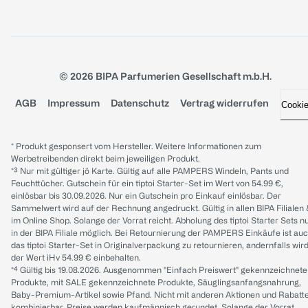
© 2026 BIPA Parfumerien Gesellschaft m.b.H.
AGB
Impressum
Datenschutz
Vertrag widerrufen
Cooki
* Produkt gesponsert vom Hersteller. Weitere Informationen zum
Werbetreibenden direkt beim jeweiligen Produkt.
*³ Nur mit gültiger jö Karte. Gültig auf alle PAMPERS Windeln, Pants und
Feuchttücher. Gutschein für ein tiptoi Starter-Set im Wert von 54.99 €,
einlösbar bis 30.09.2026. Nur ein Gutschein pro Einkauf einlösbar. Der
Sammelwert wird auf der Rechnung angedruckt. Gültig in allen BIPA Filialen
im Online Shop. Solange der Vorrat reicht. Abholung des tiptoi Starter Sets n
in der BIPA Filiale möglich. Bei Retournierung der PAMPERS Einkäufe ist au
das tiptoi Starter-Set in Originalverpackung zu retournieren, andernfalls wir
der Wert iHv 54.99 € einbehalten.
*⁴ Gültig bis 19.08.2026. Ausgenommen "Einfach Preiswert" gekennzeichnete
Produkte, mit SALE gekennzeichnete Produkte, Säuglingsanfangsnahrung,
Baby-Premium-Artikel sowie Pfand. Nicht mit anderen Aktionen und Rabatt
kombinierbar. Preise werden kaufmännisch gerundet. Solange der Vorrat