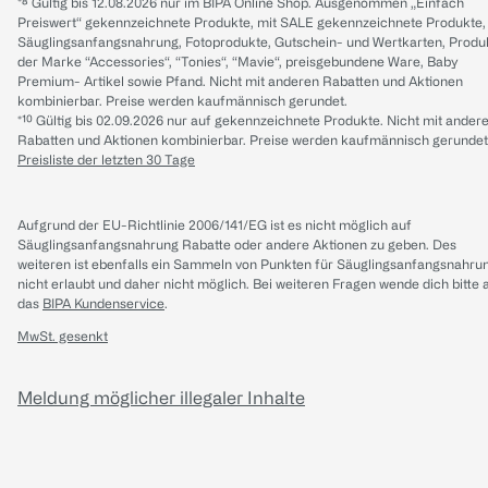
*⁸ Gültig bis 12.08.2026 nur im BIPA Online Shop. Ausgenommen „Einfach
Preiswert“ gekennzeichnete Produkte, mit SALE gekennzeichnete Produkte,
Säuglingsanfangsnahrung, Fotoprodukte, Gutschein- und Wertkarten, Produ
der Marke “Accessories“, “Tonies“, “Mavie“, preisgebundene Ware, Baby
Premium- Artikel sowie Pfand. Nicht mit anderen Rabatten und Aktionen
kombinierbar. Preise werden kaufmännisch gerundet.
*¹⁰ Gültig bis 02.09.2026 nur auf gekennzeichnete Produkte. Nicht mit ander
Rabatten und Aktionen kombinierbar. Preise werden kaufmännisch gerundet
Preisliste der letzten 30 Tage
Aufgrund der EU-Richtlinie 2006/141/EG ist es nicht möglich auf
Säuglingsanfangsnahrung Rabatte oder andere Aktionen zu geben. Des
weiteren ist ebenfalls ein Sammeln von Punkten für Säuglingsanfangsnahru
nicht erlaubt und daher nicht möglich.
Bei weiteren Fragen wende dich bitte 
das
BIPA Kundenservice
.
MwSt. gesenkt
Meldung möglicher illegaler Inhalte