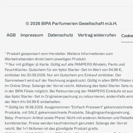
© 2026 BIPA Parfumerien Gesellschaft m.b.H.
AGB
Impressum
Datenschutz
Vertrag widerrufen
Cooki
* Produkt gesponsert vom Hersteller. Weitere Informationen zum
Werbetreibenden direkt beim jeweiligen Produkt.
*³ Nur mit gültiger jö Karte. Gültig auf alle PAMPERS Windeln, Pants und
Feuchttücher. Gutschein für ein tiptoi Starter-Set im Wert von 54.99 €,
einlösbar bis 30.09.2026. Nur ein Gutschein pro Einkauf einlösbar. Der
Sammelwert wird auf der Rechnung angedruckt. Gültig in allen BIPA Filialen
im Online Shop. Solange der Vorrat reicht. Abholung des tiptoi Starter Sets n
in der BIPA Filiale möglich. Bei Retournierung der PAMPERS Einkäufe ist au
das tiptoi Starter-Set in Originalverpackung zu retournieren, andernfalls wir
der Wert iHv 54.99 € einbehalten.
*⁴ Gültig bis 19.08.2026. Ausgenommen "Einfach Preiswert" gekennzeichnete
Produkte, mit SALE gekennzeichnete Produkte, Säuglingsanfangsnahrung,
Baby-Premium-Artikel sowie Pfand. Nicht mit anderen Aktionen und Rabatt
kombinierbar. Preise werden kaufmännisch gerundet. Solange der Vorrat
reicht. Bei 1+1 Aktionen ist das günstigste Produkt gratis.