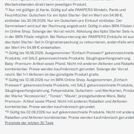
Werbetreibenden direkt beim jeweiligen Produkt.
*³ Nur mit gültiger jö Karte. Gültig auf alle PAMPERS Windeln, Pants und
Feuchttücher. Gutschein für ein tiptoi Starter-Set im Wert von 54.99 €,
einlösbar bis 30.09.2026. Nur ein Gutschein pro Einkauf einlösbar. Der
Sammelwert wird auf der Rechnung angedruckt. Gültig in allen BIPA Filialen
im Online Shop. Solange der Vorrat reicht. Abholung des tiptoi Starter Sets n
in der BIPA Filiale möglich. Bei Retournierung der PAMPERS Einkäufe ist au
das tiptoi Starter-Set in Originalverpackung zu retournieren, andernfalls wir
der Wert iHv 54.99 € einbehalten.
*⁴ Gültig bis 19.08.2026. Ausgenommen "Einfach Preiswert" gekennzeichnete
Produkte, mit SALE gekennzeichnete Produkte, Säuglingsanfangsnahrung,
Baby-Premium-Artikel sowie Pfand. Nicht mit anderen Aktionen und Rabatt
kombinierbar. Preise werden kaufmännisch gerundet. Solange der Vorrat
reicht. Bei 1+1 Aktionen ist das günstigste Produkt gratis.
*⁸ Gültig bis 12.08.2026 nur im BIPA Online Shop. Ausgenommen „Einfach
Preiswert“ gekennzeichnete Produkte, mit SALE gekennzeichnete Produkte,
Säuglingsanfangsnahrung, Fotoprodukte, Gutschein- und Wertkarten, Produ
der Marke “Accessories“, “Tonies“, “Mavie“, preisgebundene Ware, Baby
Premium- Artikel sowie Pfand. Nicht mit anderen Rabatten und Aktionen
kombinierbar. Preise werden kaufmännisch gerundet.
*¹⁰ Gültig bis 02.09.2026 nur auf gekennzeichnete Produkte. Nicht mit ander
Rabatten und Aktionen kombinierbar. Preise werden kaufmännisch gerundet
Preisliste der letzten 30 Tage