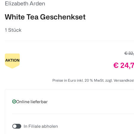
Elizabeth Arden
White Tea Geschenkset
1 Stück
Alter
€ 32
Preis:
€ 24,
Preise in Euro inkl. 20 % MwSt. zzgl. Versandkos
Online lieferbar
In Filiale abholen