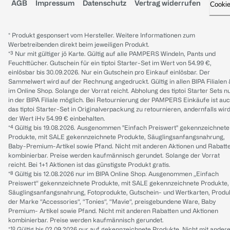
AGB
Impressum
Datenschutz
Vertrag widerrufen
Cooki
* Produkt gesponsert vom Hersteller. Weitere Informationen zum
Werbetreibenden direkt beim jeweiligen Produkt.
*³ Nur mit gültiger jö Karte. Gültig auf alle PAMPERS Windeln, Pants und
Feuchttücher. Gutschein für ein tiptoi Starter-Set im Wert von 54.99 €,
einlösbar bis 30.09.2026. Nur ein Gutschein pro Einkauf einlösbar. Der
Sammelwert wird auf der Rechnung angedruckt. Gültig in allen BIPA Filialen
im Online Shop. Solange der Vorrat reicht. Abholung des tiptoi Starter Sets n
in der BIPA Filiale möglich. Bei Retournierung der PAMPERS Einkäufe ist au
das tiptoi Starter-Set in Originalverpackung zu retournieren, andernfalls wir
der Wert iHv 54.99 € einbehalten.
*⁴ Gültig bis 19.08.2026. Ausgenommen "Einfach Preiswert" gekennzeichnete
Produkte, mit SALE gekennzeichnete Produkte, Säuglingsanfangsnahrung,
Baby-Premium-Artikel sowie Pfand. Nicht mit anderen Aktionen und Rabatt
kombinierbar. Preise werden kaufmännisch gerundet. Solange der Vorrat
reicht. Bei 1+1 Aktionen ist das günstigste Produkt gratis.
*⁸ Gültig bis 12.08.2026 nur im BIPA Online Shop. Ausgenommen „Einfach
Preiswert“ gekennzeichnete Produkte, mit SALE gekennzeichnete Produkte,
Säuglingsanfangsnahrung, Fotoprodukte, Gutschein- und Wertkarten, Produ
der Marke “Accessories“, “Tonies“, “Mavie“, preisgebundene Ware, Baby
Premium- Artikel sowie Pfand. Nicht mit anderen Rabatten und Aktionen
kombinierbar. Preise werden kaufmännisch gerundet.
*¹⁰ Gültig bis 02.09.2026 nur auf gekennzeichnete Produkte. Nicht mit ander