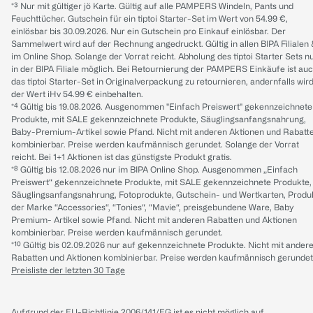
*³ Nur mit gültiger jö Karte. Gültig auf alle PAMPERS Windeln, Pants und
Feuchttücher. Gutschein für ein tiptoi Starter-Set im Wert von 54.99 €,
einlösbar bis 30.09.2026. Nur ein Gutschein pro Einkauf einlösbar. Der
Sammelwert wird auf der Rechnung angedruckt. Gültig in allen BIPA Filialen
im Online Shop. Solange der Vorrat reicht. Abholung des tiptoi Starter Sets n
in der BIPA Filiale möglich. Bei Retournierung der PAMPERS Einkäufe ist au
das tiptoi Starter-Set in Originalverpackung zu retournieren, andernfalls wir
der Wert iHv 54.99 € einbehalten.
*⁴ Gültig bis 19.08.2026. Ausgenommen "Einfach Preiswert" gekennzeichnete
Produkte, mit SALE gekennzeichnete Produkte, Säuglingsanfangsnahrung,
Baby-Premium-Artikel sowie Pfand. Nicht mit anderen Aktionen und Rabatt
kombinierbar. Preise werden kaufmännisch gerundet. Solange der Vorrat
reicht. Bei 1+1 Aktionen ist das günstigste Produkt gratis.
*⁸ Gültig bis 12.08.2026 nur im BIPA Online Shop. Ausgenommen „Einfach
Preiswert“ gekennzeichnete Produkte, mit SALE gekennzeichnete Produkte,
Säuglingsanfangsnahrung, Fotoprodukte, Gutschein- und Wertkarten, Produ
der Marke “Accessories“, “Tonies“, “Mavie“, preisgebundene Ware, Baby
Premium- Artikel sowie Pfand. Nicht mit anderen Rabatten und Aktionen
kombinierbar. Preise werden kaufmännisch gerundet.
*¹⁰ Gültig bis 02.09.2026 nur auf gekennzeichnete Produkte. Nicht mit ander
Rabatten und Aktionen kombinierbar. Preise werden kaufmännisch gerundet
Preisliste der letzten 30 Tage
Aufgrund der EU-Richtlinie 2006/141/EG ist es nicht möglich auf