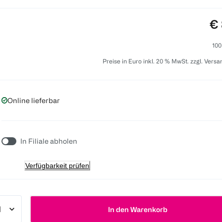
Pr
€ 
100
Preise in Euro inkl. 20 % MwSt. zzgl. Vers
Online lieferbar
In Filiale abholen
Verfügbarkeit prüfen
In den Warenkorb