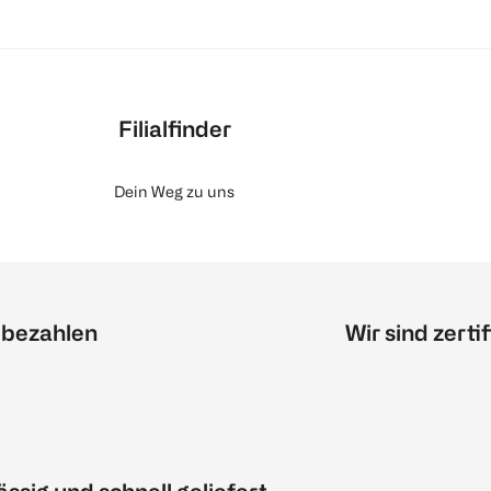
Filialfinder
Dein Weg zu uns
 bezahlen
Wir sind zertif