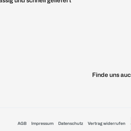
ässig und schnell geliefert
Finde uns auc
AGB
Impressum
Datenschutz
Vertrag widerrufen