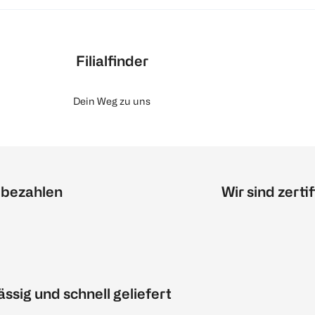
Filialfinder
Dein Weg zu uns
 bezahlen
Wir sind zertif
ässig und schnell geliefert