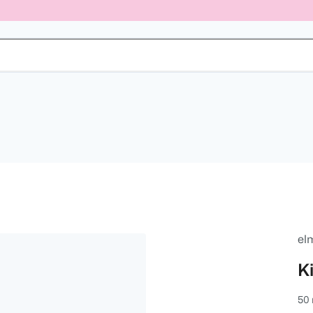
el
K
50 