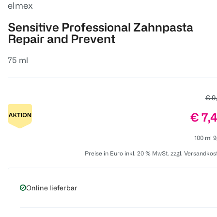
elmex
Sensitive Professional Zahnpasta
Repair and Prevent
75 ml
Alte
€ 9
Preis
€ 7,
100 ml 9
Preise in Euro inkl. 20 % MwSt. zzgl. Versandkos
Online lieferbar