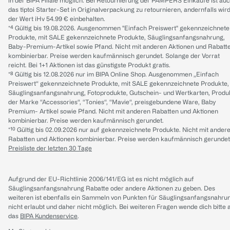
in der BIPA Filiale möglich. Bei Retournierung der PAMPERS Einkäufe ist au
das tiptoi Starter-Set in Originalverpackung zu retournieren, andernfalls wir
der Wert iHv 54.99 € einbehalten.
*⁴ Gültig bis 19.08.2026. Ausgenommen "Einfach Preiswert" gekennzeichnete
Produkte, mit SALE gekennzeichnete Produkte, Säuglingsanfangsnahrung,
Baby-Premium-Artikel sowie Pfand. Nicht mit anderen Aktionen und Rabatt
kombinierbar. Preise werden kaufmännisch gerundet. Solange der Vorrat
reicht. Bei 1+1 Aktionen ist das günstigste Produkt gratis.
*⁸ Gültig bis 12.08.2026 nur im BIPA Online Shop. Ausgenommen „Einfach
Preiswert“ gekennzeichnete Produkte, mit SALE gekennzeichnete Produkte,
Säuglingsanfangsnahrung, Fotoprodukte, Gutschein- und Wertkarten, Produ
der Marke “Accessories“, “Tonies“, “Mavie“, preisgebundene Ware, Baby
Premium- Artikel sowie Pfand. Nicht mit anderen Rabatten und Aktionen
kombinierbar. Preise werden kaufmännisch gerundet.
*¹⁰ Gültig bis 02.09.2026 nur auf gekennzeichnete Produkte. Nicht mit ander
Rabatten und Aktionen kombinierbar. Preise werden kaufmännisch gerundet
Preisliste der letzten 30 Tage
Aufgrund der EU-Richtlinie 2006/141/EG ist es nicht möglich auf
Säuglingsanfangsnahrung Rabatte oder andere Aktionen zu geben. Des
weiteren ist ebenfalls ein Sammeln von Punkten für Säuglingsanfangsnahru
nicht erlaubt und daher nicht möglich.
Bei weiteren Fragen wende dich bitte 
das
BIPA Kundenservice
.