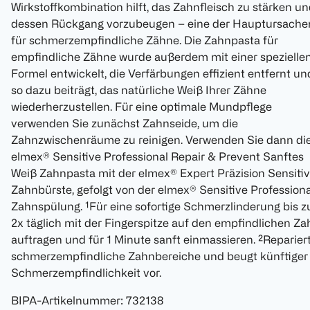
Wirkstoffkombination hilft, das Zahnfleisch zu stärken u
dessen Rückgang vorzubeugen – eine der Hauptursache
für schmerzempfindliche Zähne. Die Zahnpasta für
empfindliche Zähne wurde außerdem mit einer spezielle
Formel entwickelt, die Verfärbungen effizient entfernt un
so dazu beiträgt, das natürliche Weiß Ihrer Zähne
wiederherzustellen. Für eine optimale Mundpflege
verwenden Sie zunächst Zahnseide, um die
Zahnzwischenräume zu reinigen. Verwenden Sie dann di
elmex® Sensitive Professional Repair & Prevent Sanftes
Weiß Zahnpasta mit der elmex® Expert Präzision Sensiti
Zahnbürste, gefolgt von der elmex® Sensitive Professiona
Zahnspülung. ¹Für eine sofortige Schmerzlinderung bis z
2x täglich mit der Fingerspitze auf den empfindlichen Za
auftragen und für 1 Minute sanft einmassieren. ²Reparier
schmerzempfindliche Zahnbereiche und beugt künftiger
Schmerzempfindlichkeit vor.
BIPA-Artikelnummer
:
732138