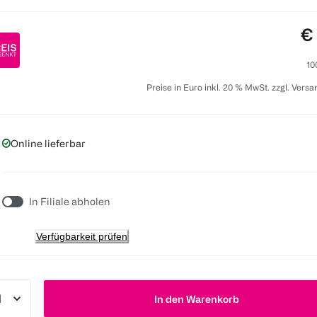
Pr
€
10
Preise in Euro inkl. 20 % MwSt. zzgl. Vers
Online lieferbar
In Filiale abholen
Verfügbarkeit prüfen
In den Warenkorb