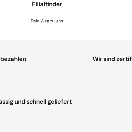
Filialfinder
Dein Weg zu uns
 bezahlen
Wir sind zertif
ässig und schnell geliefert