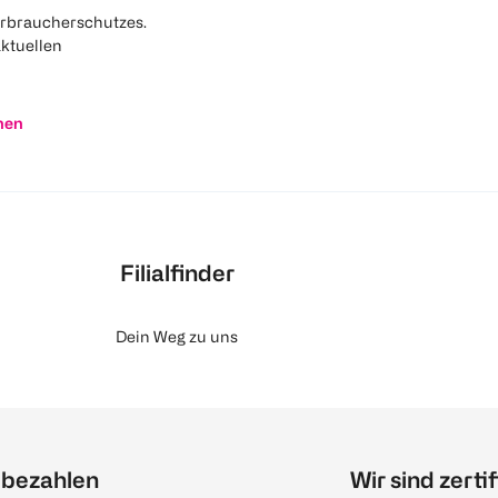
rbraucherschutzes.
aktuellen
nen
Filialfinder
Dein Weg zu uns
 bezahlen
Wir sind zertif