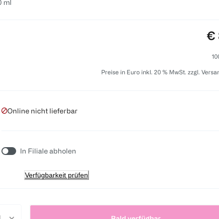
0 ml
Pr
€ 
10
Preise in Euro inkl. 20 % MwSt. zzgl. Vers
Online nicht lieferbar
In Filiale abholen
Verfügbarkeit prüfen
Bald verfügbar