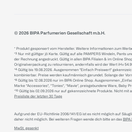
© 2026 BIPA Parfumerien Gesellschaft m.b.H.
* Produkt gesponsert vom Hersteller. Weitere Informationen zum Werbe
*³ Nur mit gültiger jö Karte. Gültig auf alle PAMPERS Windeln, Pants un
der Rechnung angedruckt. Gültig in allen BIPA Filialen & im Online Shop
Originalverpackung zu retournieren, andernfalls wird der Wert iHv 54.9
*⁴ Gültig bis 19.08.2026. Ausgenommen "Einfach Preiswert" gekennze
kombinierbar. Preise werden kaufmännisch gerundet. Solange der Vorrat 
*⁸ Gültig bis 12.08.2026 nur im BIPA Online Shop. Ausgenommen „Einf
Marke “Accessories“, “Tonies“, “Mavie“, preisgebundene Ware, Baby P
*¹⁰ Gültig bis 02.09.2026 nur auf gekennzeichnete Produkte. Nicht mi
Preisliste der letzten 30 Tage
Aufgrund der EU-Richtlinie 2006/141/EG ist es nicht möglich auf Säug
daher nicht möglich.
Bei weiteren Fragen wende dich bitte an das
BIPA
MwSt. gesenkt