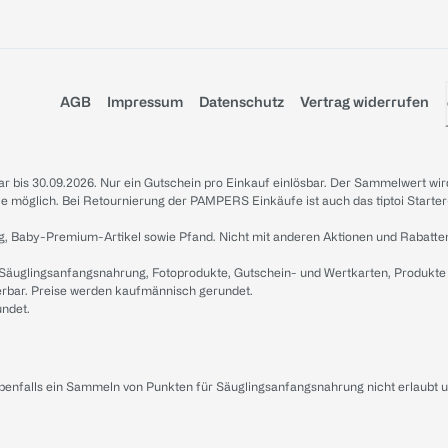
AGB
Impressum
Datenschutz
Vertrag widerrufen
sbar bis 30.09.2026. Nur ein Gutschein pro Einkauf einlösbar. Der Sammelwert wir
iale möglich. Bei Retournierung der PAMPERS Einkäufe ist auch das tiptoi Starter
g, Baby-Premium-Artikel sowie Pfand. Nicht mit anderen Aktionen und Rabatte
 Säuglingsanfangsnahrung, Fotoprodukte, Gutschein- und Wertkarten, Produkte
erbar. Preise werden kaufmännisch gerundet.
undet.
ebenfalls ein Sammeln von Punkten für Säuglingsanfangsnahrung nicht erlaubt 