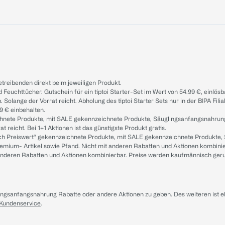
treibenden direkt beim jeweiligen Produkt.
d Feuchttücher. Gutschein für ein tiptoi Starter-Set im Wert von 54.99 €, einlö
. Solange der Vorrat reicht. Abholung des tiptoi Starter Sets nur in der BIPA Fil
9 € einbehalten.
ichnete Produkte, mit SALE gekennzeichnete Produkte, Säuglingsanfangsnahrun
reicht. Bei 1+1 Aktionen ist das günstigste Produkt gratis.
ach Preiswert“ gekennzeichnete Produkte, mit SALE gekennzeichnete Produkte,
remium- Artikel sowie Pfand. Nicht mit anderen Rabatten und Aktionen kombini
t anderen Rabatten und Aktionen kombinierbar. Preise werden kaufmännisch ger
lingsanfangsnahrung Rabatte oder andere Aktionen zu geben. Des weiteren ist 
 Kundenservice
.