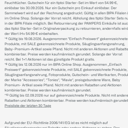
Feuchttücher. Gutschein für ein tiptoi Starter-Set im Wert von 54.99 €,
einlösbar bis 30.09.2026. Nur ein Gutschein pro Einkauf einlösbar. Der
Sammelwert wird auf der Rechnung angedruckt. Gültig in allen BIPA Filialen
im Online Shop. Solange der Vorrat reicht. Abholung des tiptoi Starter Sets n
in der BIPA Filiale möglich. Bei Retournierung der PAMPERS Einkäufe ist au
das tiptoi Starter-Set in Originalverpackung zu retournieren, andernfalls wir
der Wert iHv 54.99 € einbehalten.
*⁴ Gültig bis 19.08.2026. Ausgenommen "Einfach Preiswert" gekennzeichnete
Produkte, mit SALE gekennzeichnete Produkte, Säuglingsanfangsnahrung,
Baby-Premium-Artikel sowie Pfand. Nicht mit anderen Aktionen und Rabatt
kombinierbar. Preise werden kaufmännisch gerundet. Solange der Vorrat
reicht. Bei 1+1 Aktionen ist das günstigste Produkt gratis.
*⁸ Gültig bis 12.08.2026 nur im BIPA Online Shop. Ausgenommen „Einfach
Preiswert“ gekennzeichnete Produkte, mit SALE gekennzeichnete Produkte,
Säuglingsanfangsnahrung, Fotoprodukte, Gutschein- und Wertkarten, Produ
der Marke “Accessories“, “Tonies“, “Mavie“, preisgebundene Ware, Baby
Premium- Artikel sowie Pfand. Nicht mit anderen Rabatten und Aktionen
kombinierbar. Preise werden kaufmännisch gerundet.
*¹⁰ Gültig bis 02.09.2026 nur auf gekennzeichnete Produkte. Nicht mit ander
Rabatten und Aktionen kombinierbar. Preise werden kaufmännisch gerundet
Preisliste der letzten 30 Tage
Aufgrund der EU-Richtlinie 2006/141/EG ist es nicht möglich auf
Säuglingsanfangsnahrung Rabatte oder andere Aktionen zu geben. Des