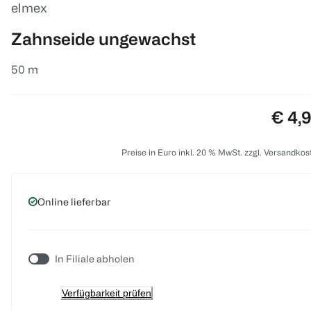
elmex
Zahnseide ungewachst
50 m
Preis
€ 4,
Preise in Euro inkl. 20 % MwSt. zzgl. Versandkos
Online lieferbar
In Filiale abholen
Verfügbarkeit prüfen