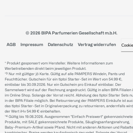
© 2026 BIPA Parfumerien Gesellschaft m.b.H.
AGB
Impressum
Datenschutz
Vertrag widerrufen
Cooki
* Produkt gesponsert vom Hersteller. Weitere Informationen zum
Werbetreibenden direkt beim jeweiligen Produkt.
*³ Nur mit gültiger jö Karte. Gültig auf alle PAMPERS Windeln, Pants und
Feuchttücher. Gutschein für ein tiptoi Starter-Set im Wert von 54.99 €,
einlösbar bis 30.09.2026. Nur ein Gutschein pro Einkauf einlösbar. Der
Sammelwert wird auf der Rechnung angedruckt. Gültig in allen BIPA Filialen
im Online Shop. Solange der Vorrat reicht. Abholung des tiptoi Starter Sets n
in der BIPA Filiale möglich. Bei Retournierung der PAMPERS Einkäufe ist au
das tiptoi Starter-Set in Originalverpackung zu retournieren, andernfalls wir
der Wert iHv 54.99 € einbehalten.
*⁴ Gültig bis 19.08.2026. Ausgenommen "Einfach Preiswert" gekennzeichnete
Produkte, mit SALE gekennzeichnete Produkte, Säuglingsanfangsnahrung,
Baby-Premium-Artikel sowie Pfand. Nicht mit anderen Aktionen und Rabatt
kombinierbar. Preise werden kaufmännisch gerundet. Solange der Vorrat