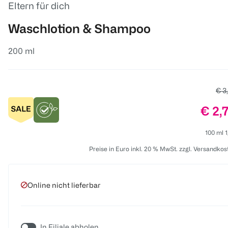
Eltern für dich
Waschlotion & Shampoo
200 ml
Alte
€ 3
Preis
€ 2,
100 ml 1
Preise in Euro inkl. 20 % MwSt. zzgl. Versandkos
Online nicht lieferbar
In Filiale abholen