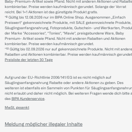
Baby-Premium-Artikel sowie Pfand. Nicht mit anderen Aktionen und Rabatt
kombinierbar. Preise werden kaufmännisch gerundet. Solange der Vorrat
reicht. Bei 1+1 Aktionen ist das günstigste Produkt gratis.
*⁸ Gültig bis 12.08.2026 nur im BIPA Online Shop. Ausgenommen „Einfach
Preiswert“ gekennzeichnete Produkte, mit SALE gekennzeichnete Produkte,
Säuglingsanfangsnahrung, Fotoprodukte, Gutschein- und Wertkarten, Produ
der Marke “Accessories“, “Tonies“, “Mavie“, preisgebundene Ware, Baby
Premium- Artikel sowie Pfand. Nicht mit anderen Rabatten und Aktionen
kombinierbar. Preise werden kaufmännisch gerundet.
*¹⁰ Gültig bis 02.09.2026 nur auf gekennzeichnete Produkte. Nicht mit ander
Rabatten und Aktionen kombinierbar. Preise werden kaufmännisch gerundet
Preisliste der letzten 30 Tage
Aufgrund der EU-Richtlinie 2006/141/EG ist es nicht möglich auf
Säuglingsanfangsnahrung Rabatte oder andere Aktionen zu geben. Des
weiteren ist ebenfalls ein Sammeln von Punkten für Säuglingsanfangsnahru
nicht erlaubt und daher nicht möglich.
Bei weiteren Fragen wende dich bitte 
das
BIPA Kundenservice
.
MwSt. gesenkt
Meldung möglicher illegaler Inhalte