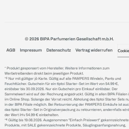
© 2026 BIPA Parfumerien Gesellschaft m.b.H.
AGB
Impressum
Datenschutz
Vertrag widerrufen
Cooki
* Produkt gesponsert vom Hersteller. Weitere Informationen zum
Werbetreibenden direkt beim jeweiligen Produkt.
*³ Nur mit gültiger jö Karte. Gültig auf alle PAMPERS Windeln, Pants und
Feuchttücher. Gutschein für ein tiptoi Starter-Set im Wert von 54.99 €,
einlösbar bis 30.09.2026. Nur ein Gutschein pro Einkauf einlösbar. Der
Sammelwert wird auf der Rechnung angedruckt. Gültig in allen BIPA Filialen
im Online Shop. Solange der Vorrat reicht. Abholung des tiptoi Starter Sets n
in der BIPA Filiale möglich. Bei Retournierung der PAMPERS Einkäufe ist au
das tiptoi Starter-Set in Originalverpackung zu retournieren, andernfalls wir
der Wert iHv 54.99 € einbehalten.
*⁴ Gültig bis 19.08.2026. Ausgenommen "Einfach Preiswert" gekennzeichnete
Produkte, mit SALE gekennzeichnete Produkte, Säuglingsanfangsnahrung,