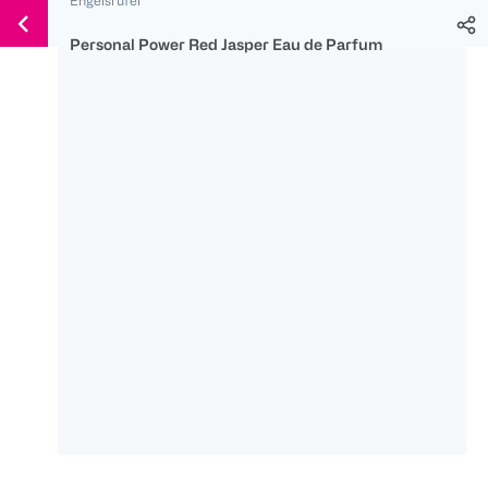
Weiter
Für
Für
Für
zum
300 Ös
500 Ös
150 Ös
Personal Power Red Jasper Eau de Parfum
Inhalt
-20%
-10%
-15%