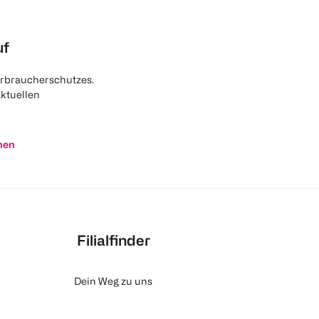
uf
rbraucherschutzes.
aktuellen
nen
Filialfinder
Dein Weg zu uns