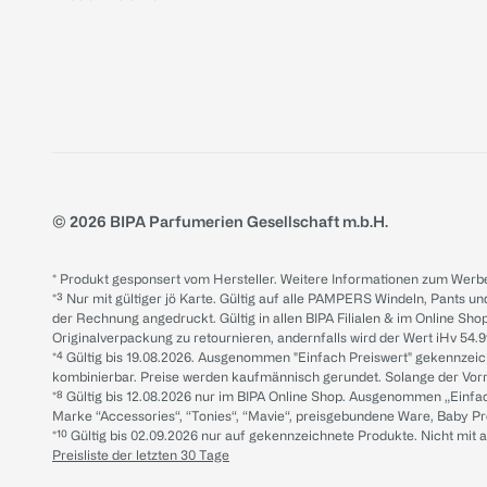
© 2026 BIPA Parfumerien Gesellschaft m.b.H.
* Produkt gesponsert vom Hersteller. Weitere Informationen zum Werbe
*³ Nur mit gültiger jö Karte. Gültig auf alle PAMPERS Windeln, Pants un
der Rechnung angedruckt. Gültig in allen BIPA Filialen & im Online Shop
Originalverpackung zu retournieren, andernfalls wird der Wert iHv 54.9
*⁴ Gültig bis 19.08.2026. Ausgenommen "Einfach Preiswert" gekennze
kombinierbar. Preise werden kaufmännisch gerundet. Solange der Vorrat 
*⁸ Gültig bis 12.08.2026 nur im BIPA Online Shop. Ausgenommen „Einf
Marke “Accessories“, “Tonies“, “Mavie“, preisgebundene Ware, Baby P
*¹⁰ Gültig bis 02.09.2026 nur auf gekennzeichnete Produkte. Nicht mi
Preisliste der letzten 30 Tage