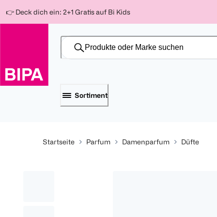
Weiter
Für
Für
Für
👉 Deck dich ein: 2+1 Gratis auf Bi Kids
zum
300 Ös
500 Ös
150 Ös
Inhalt
-20%
-10%
-15%
Sortiment
Startseite
Parfum
Damenparfum
Düfte