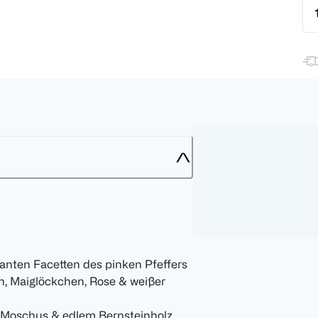
anten Facetten des pinken Pfeffers
n, Maiglöckchen, Rose & weißer
 Moschus & edlem Bernsteinholz