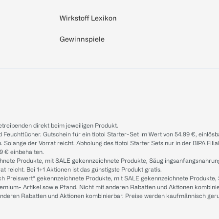
Wirkstoff Lexikon
Gewinnspiele
treibenden direkt beim jeweiligen Produkt.
d Feuchttücher. Gutschein für ein tiptoi Starter-Set im Wert von 54.99 €, einlö
. Solange der Vorrat reicht. Abholung des tiptoi Starter Sets nur in der BIPA Fil
9 € einbehalten.
ichnete Produkte, mit SALE gekennzeichnete Produkte, Säuglingsanfangsnahrun
reicht. Bei 1+1 Aktionen ist das günstigste Produkt gratis.
ach Preiswert“ gekennzeichnete Produkte, mit SALE gekennzeichnete Produkte,
remium- Artikel sowie Pfand. Nicht mit anderen Rabatten und Aktionen kombini
t anderen Rabatten und Aktionen kombinierbar. Preise werden kaufmännisch ger