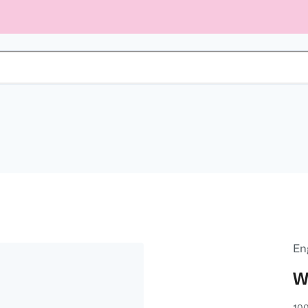
En
W
100