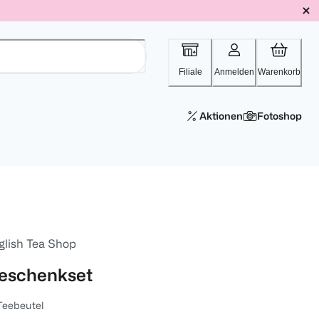
Filiale
Anmelden
Warenkorb
Aktionen
Fotoshop
glish Tea Shop
eschenkset
Teebeutel