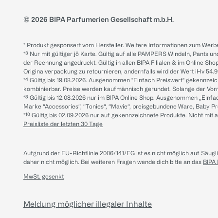
© 2026 BIPA Parfumerien Gesellschaft m.b.H.
* Produkt gesponsert vom Hersteller. Weitere Informationen zum Werbe
*³ Nur mit gültiger jö Karte. Gültig auf alle PAMPERS Windeln, Pants un
der Rechnung angedruckt. Gültig in allen BIPA Filialen & im Online Shop
Originalverpackung zu retournieren, andernfalls wird der Wert iHv 54.9
*⁴ Gültig bis 19.08.2026. Ausgenommen "Einfach Preiswert" gekennze
kombinierbar. Preise werden kaufmännisch gerundet. Solange der Vorrat 
*⁸ Gültig bis 12.08.2026 nur im BIPA Online Shop. Ausgenommen „Einf
Marke “Accessories“, “Tonies“, “Mavie“, preisgebundene Ware, Baby P
*¹⁰ Gültig bis 02.09.2026 nur auf gekennzeichnete Produkte. Nicht mi
Preisliste der letzten 30 Tage
Aufgrund der EU-Richtlinie 2006/141/EG ist es nicht möglich auf Säug
daher nicht möglich.
Bei weiteren Fragen wende dich bitte an das
BIPA
MwSt. gesenkt
Meldung möglicher illegaler Inhalte