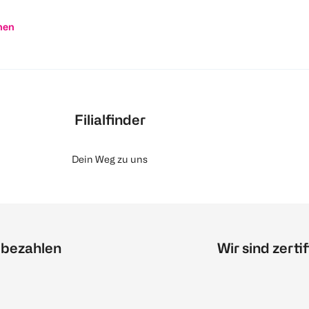
nen
Filialfinder
Dein Weg zu uns
 bezahlen
Wir sind zertif