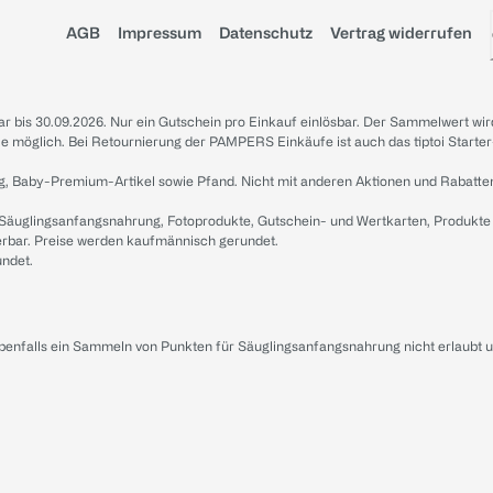
AGB
Impressum
Datenschutz
Vertrag widerrufen
sbar bis 30.09.2026. Nur ein Gutschein pro Einkauf einlösbar. Der Sammelwert wir
iale möglich. Bei Retournierung der PAMPERS Einkäufe ist auch das tiptoi Starter
g, Baby-Premium-Artikel sowie Pfand. Nicht mit anderen Aktionen und Rabatte
 Säuglingsanfangsnahrung, Fotoprodukte, Gutschein- und Wertkarten, Produkte
erbar. Preise werden kaufmännisch gerundet.
undet.
ebenfalls ein Sammeln von Punkten für Säuglingsanfangsnahrung nicht erlaubt 