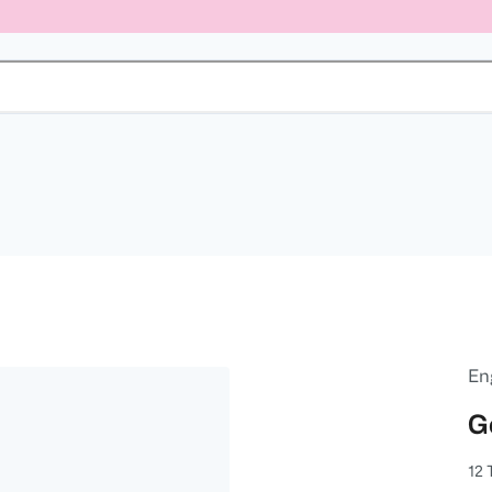
En
G
12 