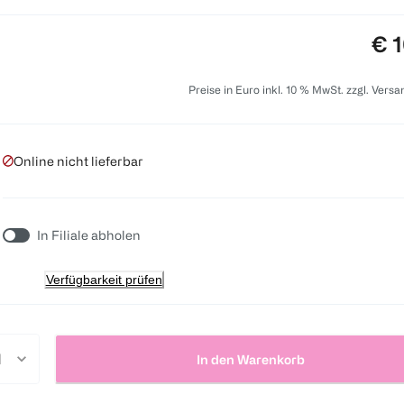
Pre
€ 1
Preise in Euro inkl. 10 % MwSt. zzgl. Vers
Online nicht lieferbar
In Filiale abholen
Verfügbarkeit prüfen
In den Warenkorb