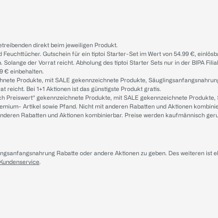
treibenden direkt beim jeweiligen Produkt.
d Feuchttücher. Gutschein für ein tiptoi Starter-Set im Wert von 54.99 €, einlö
. Solange der Vorrat reicht. Abholung des tiptoi Starter Sets nur in der BIPA Fil
9 € einbehalten.
ichnete Produkte, mit SALE gekennzeichnete Produkte, Säuglingsanfangsnahrun
reicht. Bei 1+1 Aktionen ist das günstigste Produkt gratis.
ach Preiswert“ gekennzeichnete Produkte, mit SALE gekennzeichnete Produkte,
remium- Artikel sowie Pfand. Nicht mit anderen Rabatten und Aktionen kombini
t anderen Rabatten und Aktionen kombinierbar. Preise werden kaufmännisch ger
lingsanfangsnahrung Rabatte oder andere Aktionen zu geben. Des weiteren ist 
 Kundenservice
.