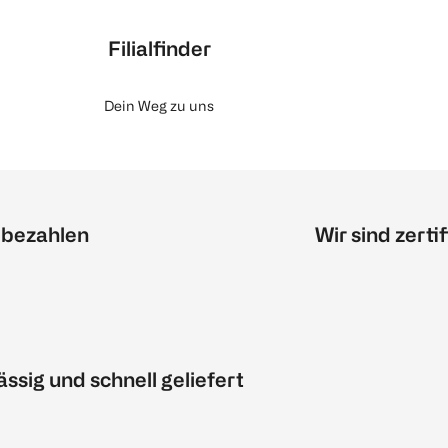
Filialfinder
Dein Weg zu uns
 bezahlen
Wir sind zertif
ässig und schnell geliefert