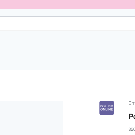
En
P
35