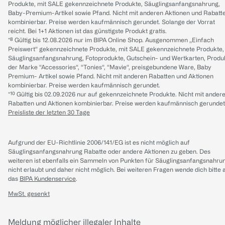
Produkte, mit SALE gekennzeichnete Produkte, Säuglingsanfangsnahrung,
Baby-Premium-Artikel sowie Pfand. Nicht mit anderen Aktionen und Rabatt
kombinierbar. Preise werden kaufmännisch gerundet. Solange der Vorrat
reicht. Bei 1+1 Aktionen ist das günstigste Produkt gratis.
*⁸ Gültig bis 12.08.2026 nur im BIPA Online Shop. Ausgenommen „Einfach
Preiswert“ gekennzeichnete Produkte, mit SALE gekennzeichnete Produkte,
Säuglingsanfangsnahrung, Fotoprodukte, Gutschein- und Wertkarten, Produ
der Marke “Accessories“, “Tonies“, “Mavie“, preisgebundene Ware, Baby
Premium- Artikel sowie Pfand. Nicht mit anderen Rabatten und Aktionen
kombinierbar. Preise werden kaufmännisch gerundet.
*¹⁰ Gültig bis 02.09.2026 nur auf gekennzeichnete Produkte. Nicht mit ander
Rabatten und Aktionen kombinierbar. Preise werden kaufmännisch gerundet
Preisliste der letzten 30 Tage
Aufgrund der EU-Richtlinie 2006/141/EG ist es nicht möglich auf
Säuglingsanfangsnahrung Rabatte oder andere Aktionen zu geben. Des
weiteren ist ebenfalls ein Sammeln von Punkten für Säuglingsanfangsnahru
nicht erlaubt und daher nicht möglich.
Bei weiteren Fragen wende dich bitte 
das
BIPA Kundenservice
.
MwSt. gesenkt
Meldung möglicher illegaler Inhalte