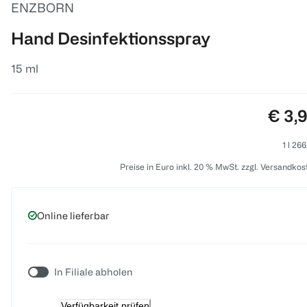
ENZBORN
Hand Desinfektionsspray
15 ml
Preis
€ 3,
1 l 26
Preise in Euro inkl. 20 % MwSt. zzgl. Versandkos
Online lieferbar
In Filiale abholen
Verfügbarkeit prüfen