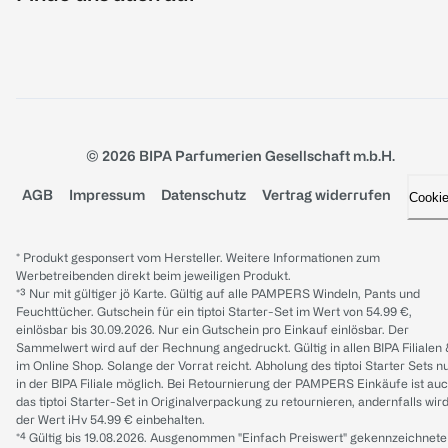
© 2026 BIPA Parfumerien Gesellschaft m.b.H.
AGB
Impressum
Datenschutz
Vertrag widerrufen
Cooki
* Produkt gesponsert vom Hersteller. Weitere Informationen zum
Werbetreibenden direkt beim jeweiligen Produkt.
*³ Nur mit gültiger jö Karte. Gültig auf alle PAMPERS Windeln, Pants und
Feuchttücher. Gutschein für ein tiptoi Starter-Set im Wert von 54.99 €,
einlösbar bis 30.09.2026. Nur ein Gutschein pro Einkauf einlösbar. Der
Sammelwert wird auf der Rechnung angedruckt. Gültig in allen BIPA Filialen
im Online Shop. Solange der Vorrat reicht. Abholung des tiptoi Starter Sets n
in der BIPA Filiale möglich. Bei Retournierung der PAMPERS Einkäufe ist au
das tiptoi Starter-Set in Originalverpackung zu retournieren, andernfalls wir
der Wert iHv 54.99 € einbehalten.
*⁴ Gültig bis 19.08.2026. Ausgenommen "Einfach Preiswert" gekennzeichnete