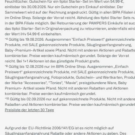
Feuchttücher. Gutschein für ein tiptoi Starter-Set im Wert von 54.99 €,
einlösbar bis 30.09.2026. Nur ein Gutschein pro Einkauf einlösbar. Der
Sammelwert wird auf der Rechnung angedruckt. Gültig in allen BIPA Filialen
im Online Shop. Solange der Vorrat reicht. Abholung des tiptoi Starter Sets n
in der BIPA Filiale möglich. Bei Retournierung der PAMPERS Einkäufe ist au
das tiptoi Starter-Set in Originalverpackung zu retournieren, andernfalls wir
der Wert iHv 54.99 € einbehalten.
*⁴ Gültig bis 19.08.2026. Ausgenommen "Einfach Preiswert" gekennzeichnete
Produkte, mit SALE gekennzeichnete Produkte, Säuglingsanfangsnahrung,
Baby-Premium-Artikel sowie Pfand. Nicht mit anderen Aktionen und Rabatt
kombinierbar. Preise werden kaufmännisch gerundet. Solange der Vorrat
reicht. Bei 1+1 Aktionen ist das günstigste Produkt gratis.
*⁸ Gültig bis 12.08.2026 nur im BIPA Online Shop. Ausgenommen „Einfach
Preiswert“ gekennzeichnete Produkte, mit SALE gekennzeichnete Produkte,
Säuglingsanfangsnahrung, Fotoprodukte, Gutschein- und Wertkarten, Produ
der Marke “Accessories“, “Tonies“, “Mavie“, preisgebundene Ware, Baby
Premium- Artikel sowie Pfand. Nicht mit anderen Rabatten und Aktionen
kombinierbar. Preise werden kaufmännisch gerundet.
*¹⁰ Gültig bis 02.09.2026 nur auf gekennzeichnete Produkte. Nicht mit ander
Rabatten und Aktionen kombinierbar. Preise werden kaufmännisch gerundet
Preisliste der letzten 30 Tage
Aufgrund der EU-Richtlinie 2006/141/EG ist es nicht möglich auf
Säuglingsanfangsnahrung Rabatte oder andere Aktionen zu geben. Des