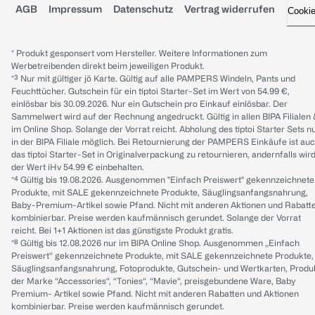
AGB
Impressum
Datenschutz
Vertrag widerrufen
Cooki
* Produkt gesponsert vom Hersteller. Weitere Informationen zum
Werbetreibenden direkt beim jeweiligen Produkt.
*³ Nur mit gültiger jö Karte. Gültig auf alle PAMPERS Windeln, Pants und
Feuchttücher. Gutschein für ein tiptoi Starter-Set im Wert von 54.99 €,
einlösbar bis 30.09.2026. Nur ein Gutschein pro Einkauf einlösbar. Der
Sammelwert wird auf der Rechnung angedruckt. Gültig in allen BIPA Filialen
im Online Shop. Solange der Vorrat reicht. Abholung des tiptoi Starter Sets n
in der BIPA Filiale möglich. Bei Retournierung der PAMPERS Einkäufe ist au
das tiptoi Starter-Set in Originalverpackung zu retournieren, andernfalls wir
der Wert iHv 54.99 € einbehalten.
*⁴ Gültig bis 19.08.2026. Ausgenommen "Einfach Preiswert" gekennzeichnete
Produkte, mit SALE gekennzeichnete Produkte, Säuglingsanfangsnahrung,
Baby-Premium-Artikel sowie Pfand. Nicht mit anderen Aktionen und Rabatt
kombinierbar. Preise werden kaufmännisch gerundet. Solange der Vorrat
reicht. Bei 1+1 Aktionen ist das günstigste Produkt gratis.
*⁸ Gültig bis 12.08.2026 nur im BIPA Online Shop. Ausgenommen „Einfach
Preiswert“ gekennzeichnete Produkte, mit SALE gekennzeichnete Produkte,
Säuglingsanfangsnahrung, Fotoprodukte, Gutschein- und Wertkarten, Produ
der Marke “Accessories“, “Tonies“, “Mavie“, preisgebundene Ware, Baby
Premium- Artikel sowie Pfand. Nicht mit anderen Rabatten und Aktionen
kombinierbar. Preise werden kaufmännisch gerundet.