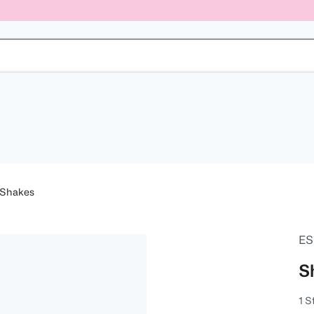
 Shakes
E
S
1 S