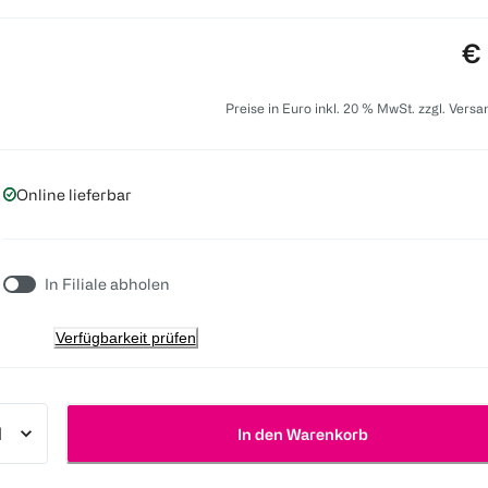
Pr
€ 
Preise in Euro inkl. 20 % MwSt. zzgl. Vers
Online lieferbar
In Filiale abholen
Verfügbarkeit prüfen
In den Warenkorb