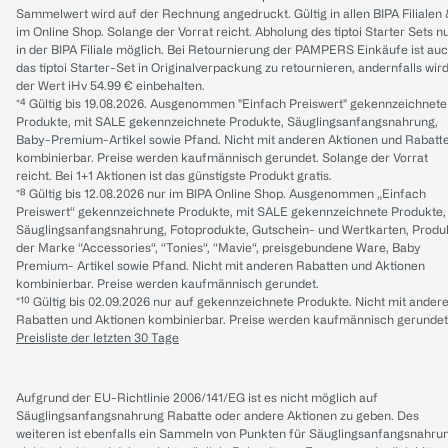
Sammelwert wird auf der Rechnung angedruckt. Gültig in allen BIPA Filialen
im Online Shop. Solange der Vorrat reicht. Abholung des tiptoi Starter Sets n
in der BIPA Filiale möglich. Bei Retournierung der PAMPERS Einkäufe ist au
das tiptoi Starter-Set in Originalverpackung zu retournieren, andernfalls wir
der Wert iHv 54.99 € einbehalten.
*⁴ Gültig bis 19.08.2026. Ausgenommen "Einfach Preiswert" gekennzeichnete
Produkte, mit SALE gekennzeichnete Produkte, Säuglingsanfangsnahrung,
Baby-Premium-Artikel sowie Pfand. Nicht mit anderen Aktionen und Rabatt
kombinierbar. Preise werden kaufmännisch gerundet. Solange der Vorrat
reicht. Bei 1+1 Aktionen ist das günstigste Produkt gratis.
*⁸ Gültig bis 12.08.2026 nur im BIPA Online Shop. Ausgenommen „Einfach
Preiswert“ gekennzeichnete Produkte, mit SALE gekennzeichnete Produkte,
Säuglingsanfangsnahrung, Fotoprodukte, Gutschein- und Wertkarten, Produ
der Marke “Accessories“, “Tonies“, “Mavie“, preisgebundene Ware, Baby
Premium- Artikel sowie Pfand. Nicht mit anderen Rabatten und Aktionen
kombinierbar. Preise werden kaufmännisch gerundet.
*¹⁰ Gültig bis 02.09.2026 nur auf gekennzeichnete Produkte. Nicht mit ander
Rabatten und Aktionen kombinierbar. Preise werden kaufmännisch gerundet
Preisliste der letzten 30 Tage
Aufgrund der EU-Richtlinie 2006/141/EG ist es nicht möglich auf
Säuglingsanfangsnahrung Rabatte oder andere Aktionen zu geben. Des
weiteren ist ebenfalls ein Sammeln von Punkten für Säuglingsanfangsnahru