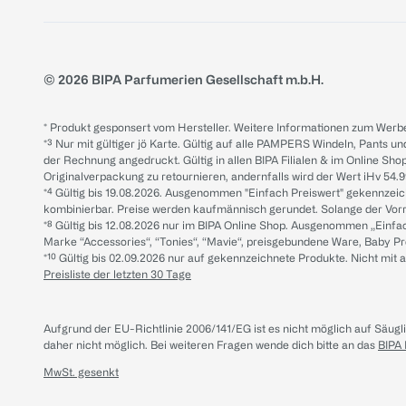
© 2026 BIPA Parfumerien Gesellschaft m.b.H.
* Produkt gesponsert vom Hersteller. Weitere Informationen zum Werbe
*³ Nur mit gültiger jö Karte. Gültig auf alle PAMPERS Windeln, Pants un
der Rechnung angedruckt. Gültig in allen BIPA Filialen & im Online Shop
Originalverpackung zu retournieren, andernfalls wird der Wert iHv 54.9
*⁴ Gültig bis 19.08.2026. Ausgenommen "Einfach Preiswert" gekennze
kombinierbar. Preise werden kaufmännisch gerundet. Solange der Vorrat 
*⁸ Gültig bis 12.08.2026 nur im BIPA Online Shop. Ausgenommen „Einf
Marke “Accessories“, “Tonies“, “Mavie“, preisgebundene Ware, Baby P
*¹⁰ Gültig bis 02.09.2026 nur auf gekennzeichnete Produkte. Nicht mi
Preisliste der letzten 30 Tage
Aufgrund der EU-Richtlinie 2006/141/EG ist es nicht möglich auf Säug
daher nicht möglich.
Bei weiteren Fragen wende dich bitte an das
BIPA
MwSt. gesenkt