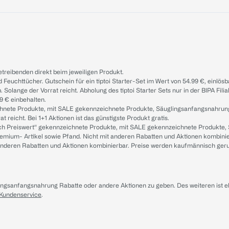
treibenden direkt beim jeweiligen Produkt.
d Feuchttücher. Gutschein für ein tiptoi Starter-Set im Wert von 54.99 €, einlö
. Solange der Vorrat reicht. Abholung des tiptoi Starter Sets nur in der BIPA Fil
9 € einbehalten.
ichnete Produkte, mit SALE gekennzeichnete Produkte, Säuglingsanfangsnahrun
reicht. Bei 1+1 Aktionen ist das günstigste Produkt gratis.
ach Preiswert“ gekennzeichnete Produkte, mit SALE gekennzeichnete Produkte,
remium- Artikel sowie Pfand. Nicht mit anderen Rabatten und Aktionen kombini
t anderen Rabatten und Aktionen kombinierbar. Preise werden kaufmännisch ger
lingsanfangsnahrung Rabatte oder andere Aktionen zu geben. Des weiteren ist 
 Kundenservice
.