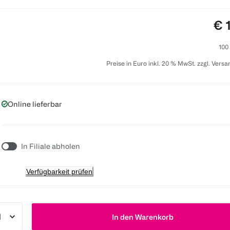
Pre
€ 
100
Preise in Euro inkl. 20 % MwSt. zzgl. Vers
Online lieferbar
In Filiale abholen
Verfügbarkeit prüfen
In den Warenkorb