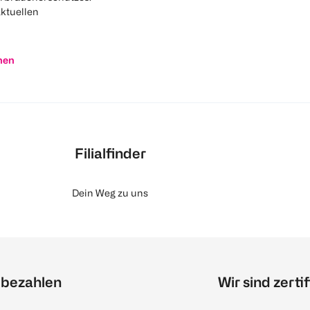
aktuellen
nen
Filialfinder
Dein Weg zu uns
 bezahlen
Wir sind zertif