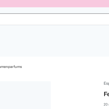
amenparfums
Esp
F
20 