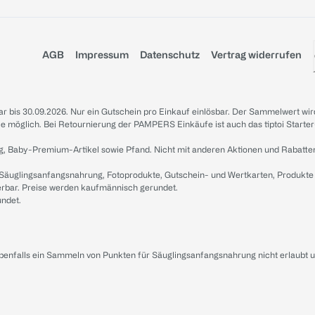
AGB
Impressum
Datenschutz
Vertrag widerrufen
sbar bis 30.09.2026. Nur ein Gutschein pro Einkauf einlösbar. Der Sammelwert wir
iale möglich. Bei Retournierung der PAMPERS Einkäufe ist auch das tiptoi Starter
g, Baby-Premium-Artikel sowie Pfand. Nicht mit anderen Aktionen und Rabatte
 Säuglingsanfangsnahrung, Fotoprodukte, Gutschein- und Wertkarten, Produkte
erbar. Preise werden kaufmännisch gerundet.
undet.
ebenfalls ein Sammeln von Punkten für Säuglingsanfangsnahrung nicht erlaubt 