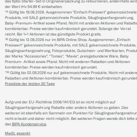
das tiptoi Starter-Set in Originalverpackung zu retournieren, andernfalls wir
der Wert iHv 54.99 € einbehalten.
*⁴ Gültig bis 19.08.2026. Ausgenommen "Einfach Preiswert" gekennzeichnete
Produkte, mit SALE gekennzeichnete Produkte, Säuglingsanfangsnahrung,
Baby-Premium-Artikel sowie Pfand. Nicht mit anderen Aktionen und Rabatt
kombinierbar. Preise werden kaufmännisch gerundet. Solange der Vorrat
reicht. Bei 1+1 Aktionen ist das günstigste Produkt gratis.
*⁸ Gültig bis 12.08.2026 nur im BIPA Online Shop. Ausgenommen „Einfach
Preiswert“ gekennzeichnete Produkte, mit SALE gekennzeichnete Produkte,
Säuglingsanfangsnahrung, Fotoprodukte, Gutschein- und Wertkarten, Produ
der Marke “Accessories“, “Tonies“, “Mavie“, preisgebundene Ware, Baby
Premium- Artikel sowie Pfand. Nicht mit anderen Rabatten und Aktionen
kombinierbar. Preise werden kaufmännisch gerundet.
*¹⁰ Gültig bis 02.09.2026 nur auf gekennzeichnete Produkte. Nicht mit ander
Rabatten und Aktionen kombinierbar. Preise werden kaufmännisch gerundet
Preisliste der letzten 30 Tage
Aufgrund der EU-Richtlinie 2006/141/EG ist es nicht möglich auf
Säuglingsanfangsnahrung Rabatte oder andere Aktionen zu geben. Des
weiteren ist ebenfalls ein Sammeln von Punkten für Säuglingsanfangsnahru
nicht erlaubt und daher nicht möglich.
Bei weiteren Fragen wende dich bitte 
das
BIPA Kundenservice
.
MwSt. gesenkt