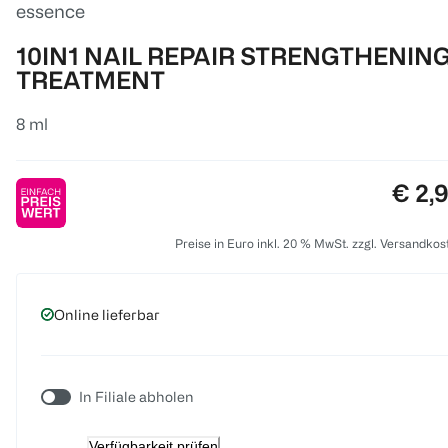
essence
10IN1 NAIL REPAIR STRENGTHENIN
TREATMENT
8 ml
Preis
€ 2,
Preise in Euro inkl. 20 % MwSt. zzgl. Versandkos
Online lieferbar
In Filiale abholen
Verfügbarkeit prüfen