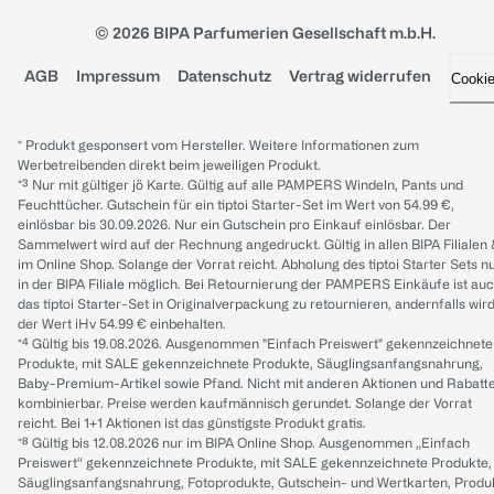
© 2026 BIPA Parfumerien Gesellschaft m.b.H.
AGB
Impressum
Datenschutz
Vertrag widerrufen
Cooki
* Produkt gesponsert vom Hersteller. Weitere Informationen zum
Werbetreibenden direkt beim jeweiligen Produkt.
*³ Nur mit gültiger jö Karte. Gültig auf alle PAMPERS Windeln, Pants und
Feuchttücher. Gutschein für ein tiptoi Starter-Set im Wert von 54.99 €,
einlösbar bis 30.09.2026. Nur ein Gutschein pro Einkauf einlösbar. Der
Sammelwert wird auf der Rechnung angedruckt. Gültig in allen BIPA Filialen
im Online Shop. Solange der Vorrat reicht. Abholung des tiptoi Starter Sets n
in der BIPA Filiale möglich. Bei Retournierung der PAMPERS Einkäufe ist au
das tiptoi Starter-Set in Originalverpackung zu retournieren, andernfalls wir
der Wert iHv 54.99 € einbehalten.
*⁴ Gültig bis 19.08.2026. Ausgenommen "Einfach Preiswert" gekennzeichnete
Produkte, mit SALE gekennzeichnete Produkte, Säuglingsanfangsnahrung,
Baby-Premium-Artikel sowie Pfand. Nicht mit anderen Aktionen und Rabatt
kombinierbar. Preise werden kaufmännisch gerundet. Solange der Vorrat
reicht. Bei 1+1 Aktionen ist das günstigste Produkt gratis.
*⁸ Gültig bis 12.08.2026 nur im BIPA Online Shop. Ausgenommen „Einfach
Preiswert“ gekennzeichnete Produkte, mit SALE gekennzeichnete Produkte,
Säuglingsanfangsnahrung, Fotoprodukte, Gutschein- und Wertkarten, Produ